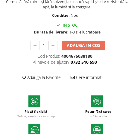
Cerneală fără miros și fără solvenți, se usucă rapid și este rezistentă la
Markere cu vopsea
apă, la lumină și la ștergere.
Condiție:
Nou
IN STOC
Durata de livrare:
1-3 zile lucratoare
ADAUGA IN COS
Cod Produs:
4004675038180
Ai nevoie de ajutor?
0732 510 590
Adauga la Favorite
Cere informatii
Plată flexibilă
Retur fără stres
Online, ramburs sau cu op
In 14 de zile