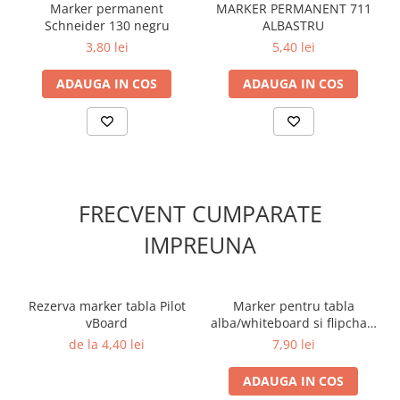
Marker permanent
MARKER PERMANENT 711
Schneider 130 negru
ALBASTRU
3,80 lei
5,40 lei
ADAUGA IN COS
ADAUGA IN COS
FRECVENT CUMPARATE
IMPREUNA
Rezerva marker tabla Pilot
Marker pentru tabla
vBoard
alba/whiteboard si flipchart
vBoard Pilot verde
de la 4,40 lei
7,90 lei
ADAUGA IN COS