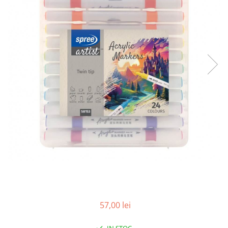
Pix corector
Banda corectoare
Pic-uri cu rescriere
Fluid corector
Creioane
Creioane mecanice
Mine pentru creioane mecanice
Ascutitori
Creioane grafit
Pixuri
Pixuri cu mecanism
Pixuri fara mecanism
Pixuri cu gel
Mine pentru pixuri
Markere & Textmarkere
57,00 lei
Markere acrilice
Markere tabla alba/whiteboard