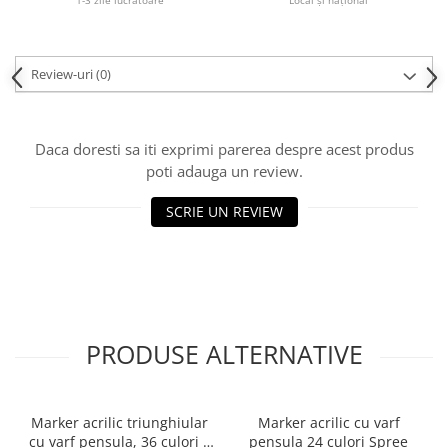
1-3 zile lucratoare
Local și național
Plicuri
Role pentru case de marcat
Review-uri
(0)
Tipizate
Notesuri adezive
Blocnotes-uri
Daca doresti sa iti exprimi parerea despre acest produs
Organizare si arhivare
poti adauga un review.
Bibliorafturi
SCRIE UN REVIEW
Caiete mecanice
Alonje
Indecsi
Separatoare
Dosare din carton
PRODUSE ALTERNATIVE
Dosare din plastic
Folii si mape de protectie
Marker acrilic triunghiular
Marker acrilic cu varf
Mape din carton si plastic
cu varf pensula, 36 culori +
pensula 24 culori Spree