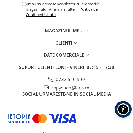
Table albe magnetice - whiteboard
Vreau sa primesc newsletter cu promotiile
magazinului. Afla mai multe in
Politica de
Accesorii pentru flipchart
Confidentialitate
Accesorii IT
Stocare
MAGAZINUL MEU
CD-uri
CLIENTI
DVD-uri
Memorii USB
DATE COMERCIALE
Accesorii
SUPORT CLIENTI
LUNI - VINERI: 07:45 - 17:30
Baterii & Acumulatori
Igiena si curatenie
0732 510 590
Igiena
copyshop@laris.ro
Sapun lichid
SOCIAL
URMARESTE-NE IN SOCIAL MEDIA
Prosoape din hartie
Detergenti
Pentru geamuri
Pentru bucatarie
Pentru baie & toaleta