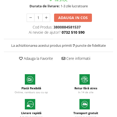
IN STOC
Textmarkere
Durata de livrare:
1-3 zile lucratoare
Markere permanente
ADAUGA IN COS
Markere cu vopsea
Hartie si produse din hartie
Cod Produs:
3800884581537
Ai nevoie de ajutor?
0732 510 590
Hartie
Hartie si carton pentru copiator
La achizitionarea acestui produs primiti
7
puncte de fidelitate
Hartie si cartoane colorate
Hartie pentru print digital
Adauga la Favorite
Cere informatii
Hartie in formate mari
Hartie foto
Hartie milimetrica
Hartie pentru ambalaj
Produse din hartie
Plată flexibilă
Retur fără stres
Online, ramburs sau cu op
In 14 de zile
Cuburi din hartie
Caiete pentru birou
Registre si repertoare
Livrare rapidă
Transport gratuit
Etichete adezive