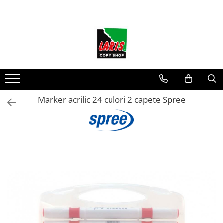
Toate Produsele
☀️ Ceai rece
Instrumente de scris
Rollere & Finelinere
Finelinere
Marker acrilic 24 culori 2 capete Spree
Rollere
Frixion
Mine Frixion
Stilouri si cerneala
Stilouri
Cerneala
Cartuse cu cerneala
Corectoare
Radiere