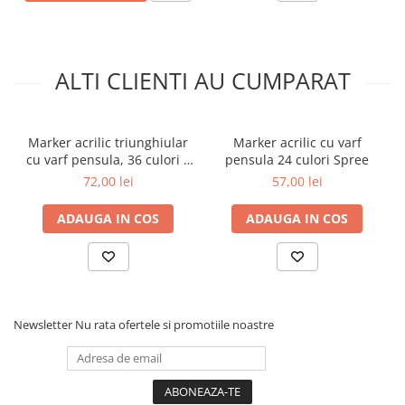
Aparate de aplicat preturi
Etichete pret
Benzi adezive
ALTI CLIENTI AU CUMPARAT
Benzi dublu adezive
Elastice si sfoara
Marker acrilic triunghiular
Marker acrilic cu varf
Comunicare
cu varf pensula, 36 culori +
pensula 24 culori Spree
Aparatura pentru birou
2 negre, Spree
72,00 lei
57,00 lei
Laminatoare
ADAUGA IN COS
ADAUGA IN COS
Distrugatoare de documente
Aparate de indosariat
Trimmere & Ghilotine
Afisare
Accesorii pentru whiteboard
Newsletter
Nu rata ofertele si promotiile noastre
Panouri de pluta
Flipchart-uri
Accesorii pentru panouri