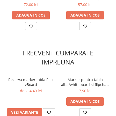
Cutii si containere pentru arhivare
2 negre, Spree
72,00 lei
57,00 lei
Clipboard-uri
ADAUGA IN COS
ADAUGA IN COS
Accesorii pentru birou
Agrafe, clipsuri, ace si piuneze
Adezivi
Capsatoare si decapsatoare
Capse
FRECVENT CUMPARATE
Perforatoare
IMPREUNA
Tavite pentru documente
Suporturi verticale pentru
documente
Rezerva marker tabla Pilot
Marker pentru tabla
vBoard
alba/whiteboard si flipchart
Tus , tusiere si indigo
vBoard Pilot verde
de la 4,40 lei
7,90 lei
Foarfeci si cuttere
ADAUGA IN COS
Calculatoare de birou
Ambalare si marcare
VEZI VARIANTE