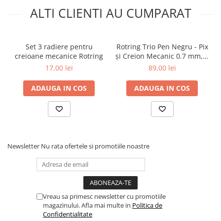
Aparate de aplicat preturi
ALTI CLIENTI AU CUMPARAT
Etichete pret
Benzi adezive
Set 3 radiere pentru
Rotring Trio Pen Negru - Pix
Benzi dublu adezive
creioane mecanice Rotring
și Creion Mecanic 0.7 mm, 3
în 1
Elastice si sfoara
17,00 lei
89,00 lei
Comunicare
ADAUGA IN COS
ADAUGA IN COS
Aparatura pentru birou
Laminatoare
Distrugatoare de documente
Aparate de indosariat
Newsletter
Nu rata ofertele si promotiile noastre
Trimmere & Ghilotine
Afisare
Accesorii pentru whiteboard
Panouri de pluta
Vreau sa primesc newsletter cu promotiile
Flipchart-uri
magazinului. Afla mai multe in
Politica de
Accesorii pentru panouri
Confidentialitate