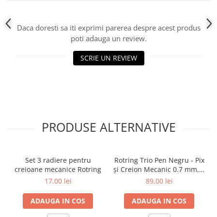
Plicuri
Role pentru case de marcat
Daca doresti sa iti exprimi parerea despre acest produs
Tipizate
poti adauga un review.
Notesuri adezive
SCRIE UN REVIEW
Blocnotes-uri
Organizare si arhivare
Bibliorafturi
Caiete mecanice
Alonje
PRODUSE ALTERNATIVE
Indecsi
Separatoare
Set 3 radiere pentru
Rotring Trio Pen Negru - Pix
Dosare din carton
creioane mecanice Rotring
și Creion Mecanic 0.7 mm, 3
Dosare din plastic
în 1
17,00 lei
89,00 lei
Folii si mape de protectie
ADAUGA IN COS
ADAUGA IN COS
Mape din carton si plastic