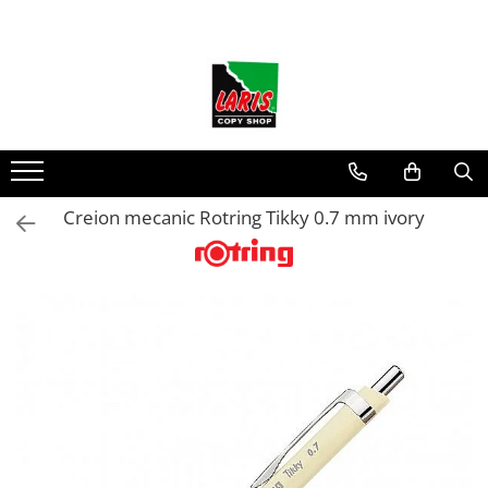
Toate Produsele
☀️ Ceai rece
Instrumente de scris
Rollere & Finelinere
Finelinere
Creion mecanic Rotring Tikky 0.7 mm ivory
Rollere
Frixion
Mine Frixion
Stilouri si cerneala
Stilouri
Cerneala
Cartuse cu cerneala
Corectoare
Radiere