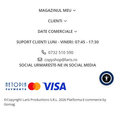
Table albe magnetice - whiteboard
Accesorii pentru flipchart
MAGAZINUL MEU
Accesorii IT
CLIENTI
Stocare
CD-uri
DATE COMERCIALE
DVD-uri
SUPORT CLIENTI
LUNI - VINERI: 07:45 - 17:30
Memorii USB
Accesorii
0732 510 590
Baterii & Acumulatori
copyshop@laris.ro
SOCIAL
URMARESTE-NE IN SOCIAL MEDIA
Igiena si curatenie
Igiena
Sapun lichid
Prosoape din hartie
Detergenti
©Copyright Laris Productions S.R.L. 2026
Platforma E-commerce by
Pentru geamuri
Gomag
Pentru bucatarie
Pentru baie & toaleta