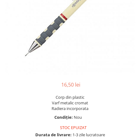
Pix corector
Banda corectoare
Pic-uri cu rescriere
Fluid corector
Creioane
Creioane mecanice
Mine pentru creioane mecanice
Ascutitori
Creioane grafit
Pixuri
16,50 lei
Pixuri cu mecanism
Pixuri fara mecanism
Corp din plastic
Varf metalic cromat
Pixuri cu gel
Radiera incorporata
Mine pentru pixuri
Condiție:
Nou
Markere & Textmarkere
STOC EPUIZAT
Markere acrilice
Durata de livrare:
1-3 zile lucratoare
Markere tabla alba/whiteboard