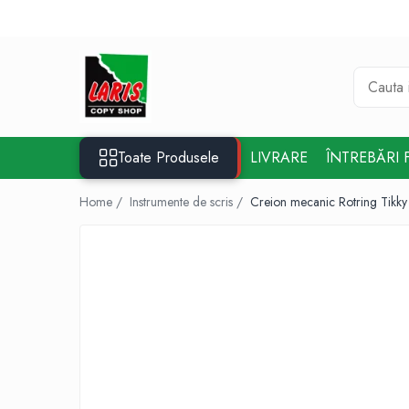
Toate Produsele
☀️ Ceai rece
Instrumente de scris
Rollere & Finelinere
Toate Produsele
LIVRARE
ÎNTREBĂRI 
Finelinere
Rollere
Home /
Instrumente de scris /
Creion mecanic Rotring Tikky
Frixion
Mine Frixion
Stilouri si cerneala
Stilouri
Cerneala
Cartuse cu cerneala
Corectoare
Radiere