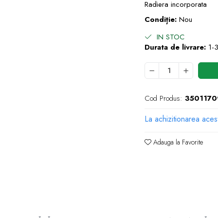
Radiera incorporata
Condiție:
Nou
IN STOC
Durata de livrare:
1-3
Cod Produs:
3501170
La achizitionarea aces
Adauga la Favorite
e