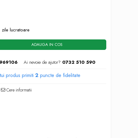
 zile lucratoare
ADAUGA IN COS
969106
Ai nevoie de ajutor?
0732 510 590
tui produs primiti
2
puncte de fidelitate
Cere informatii