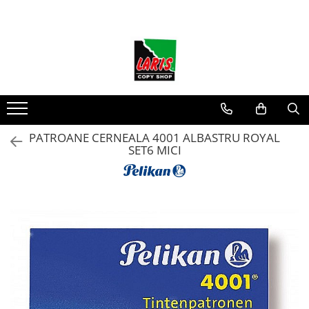
Toate Produsele
☀️ Ceai rece
Instrumente de scris
Rollere & Finelinere
Finelinere
PATROANE CERNEALA 4001 ALBASTRU ROYAL
SET6 MICI
Rollere
Frixion
Mine Frixion
Stilouri si cerneala
Stilouri
Cerneala
Cartuse cu cerneala
Corectoare
Radiere