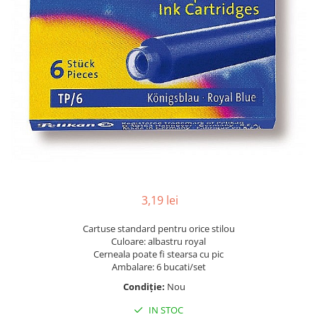
Pix corector
Banda corectoare
Pic-uri cu rescriere
Fluid corector
Creioane
Creioane mecanice
Mine pentru creioane mecanice
Ascutitori
Creioane grafit
Pixuri
3,19 lei
Pixuri cu mecanism
Pixuri fara mecanism
Cartuse standard pentru orice stilou
Pixuri cu gel
Culoare: albastru royal
Cerneala poate fi stearsa cu pic
Mine pentru pixuri
Ambalare: 6 bucati/set
Markere & Textmarkere
Condiție:
Nou
Markere acrilice
IN STOC
Markere tabla alba/whiteboard