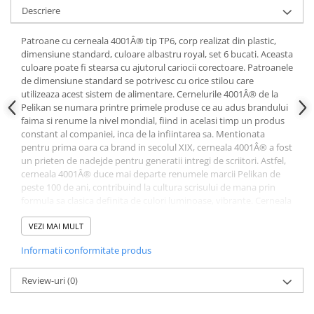
Descriere
Plicuri
Role pentru case de marcat
Patroane cu cerneala 4001Â® tip TP6, corp realizat din plastic,
Tipizate
dimensiune standard, culoare albastru royal, set 6 bucati. Aceasta
culoare poate fi stearsa cu ajutorul cariocii corectoare. Patroanele
Notesuri adezive
de dimensiune standard se potrivesc cu orice stilou care
Blocnotes-uri
utilizeaza acest sistem de alimentare. Cernelurile 4001Â® de la
Pelikan se numara printre primele produse ce au adus brandului
Organizare si arhivare
faima si renume la nivel mondial, fiind in acelasi timp un produs
Bibliorafturi
constant al companiei, inca de la infiintarea sa. Mentionata
pentru prima oara ca brand in secolul XIX, cerneala 4001Â® a fost
Caiete mecanice
un prieten de nadejde pentru generatii intregi de scriitori. Astfel,
Alonje
cerneala 4001Â® duce mai departe renumele marcii Pelikan de
peste 100 de ani, contribuind la cultura scrisului de mana prin
Indecsi
formula sa clasica definita de culori luminoase, vibrante. Cerneala
Separatoare
4001Â® este disponibila in calimara de 30ml sau 62,5ml, dar si
sub forma de patroane standard (TP/6) sau patroane mari. Sfatul
VEZI MAI MULT
Dosare din carton
nostru: folositi un convertor pentru a va alimenta stiloul direct
Informatii conformitate produs
din calimara!
Dosare din plastic
Folii si mape de protectie
Review-uri
(0)
Mape din carton si plastic