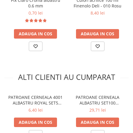
Pix Claro Croma albastru
Culori acrilice 100 ml
Aparate de aplicat preturi
0.6 mm
Finenolo Deli - 010 Rosu
Etichete pret
0,70 lei
8,40 lei
Benzi adezive
Benzi dublu adezive
ADAUGA IN COS
ADAUGA IN COS
Elastice si sfoara
Comunicare
Aparatura pentru birou
Laminatoare
Distrugatoare de documente
ALTI CLIENTI AU CUMPARAT
Aparate de indosariat
Trimmere & Ghilotine
Afisare
PATROANE CERNEALA 4001
PATROANE CERNEALA
ALBASTRU ROYAL SET5
ALBASTRU SET100
Accesorii pentru whiteboard
MARI
RECIPIENT STICLA
6,40 lei
29,71 lei
Panouri de pluta
Flipchart-uri
ADAUGA IN COS
ADAUGA IN COS
Accesorii pentru panouri