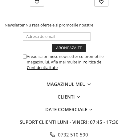
Table albe magnetice - whiteboard
Accesorii pentru flipchart
Accesorii IT
Newsletter
Nu rata ofertele si promotiile noastre
Stocare
CD-uri
DVD-uri
Memorii USB
Vreau sa primesc newsletter cu promotiile
Accesorii
magazinului. Afla mai multe in
Politica de
Confidentialitate
Baterii & Acumulatori
Igiena si curatenie
MAGAZINUL MEU
Igiena
Sapun lichid
CLIENTI
Prosoape din hartie
DATE COMERCIALE
Detergenti
Pentru geamuri
SUPORT CLIENTI
LUNI - VINERI: 07:45 - 17:30
Pentru bucatarie
0732 510 590
Pentru baie & toaleta