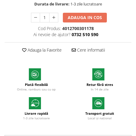
Durata de livrare:
1-3 zile lucratoare
Textmarkere
Markere permanente
ADAUGA IN COS
Markere cu vopsea
Cod Produs:
4012700301178
Hartie si produse din hartie
Ai nevoie de ajutor?
0732 510 590
Hartie
Hartie si carton pentru copiator
Adauga la Favorite
Cere informatii
Hartie si cartoane colorate
Hartie pentru print digital
Hartie in formate mari
Hartie foto
Plată flexibilă
Retur fără stres
Hartie milimetrica
Online, ramburs sau cu op
In 14 de zile
Hartie pentru ambalaj
Produse din hartie
Cuburi din hartie
Livrare rapidă
Transport gratuit
1-3 zile lucratoare
Local și național
Caiete pentru birou
Registre si repertoare
Etichete adezive