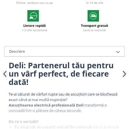
Online, ramburs sau cu op
In 14 de zile
Plicuri
Role pentru case de marcat
Tipizate
Livrare rapidă
Transport gratuit
Notesuri adezive
1-3 zile lucratoare
Local și național
Blocnotes-uri
Organizare si arhivare
Descriere
Bibliorafturi
Caiete mecanice
Deli: Partenerul tău pentru
Alonje
un vârf perfect, de fiecare
Indecsi
dată!
Separatoare
Te-ai săturat de vârfuri rupte sau de ascuțitori care se blochează
Dosare din carton
exact când ai mai multă inspirație?
Ascuțitoarea electrică profesională Deli
transformă o
Dosare din plastic
corvoadă într-o plăcere de câteva secunde.
Folii si mape de protectie
De ce o vei iubi?
Mape din carton si plastic
Tu alegi cât de ascuțit vrei să fie creionul:
Fie că ai nevoie