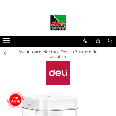
Toate Produsele
☀️ Ceai rece
Instrumente de scris
Rollere & Finelinere
Finelinere
Ascutitoare electrica Deli cu 3 trepte de
ascutire
Rollere
Frixion
Mine Frixion
Stilouri si cerneala
Stilouri
Cerneala
Cartuse cu cerneala
Corectoare
Radiere