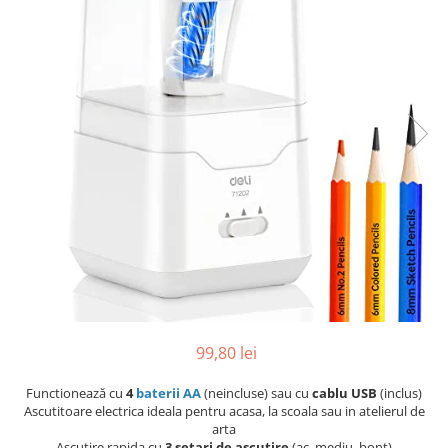
Pix corector
Banda corectoare
Pic-uri cu rescriere
Fluid corector
Creioane
Creioane mecanice
Mine pentru creioane mecanice
Ascutitori
Creioane grafit
Pixuri
Pixuri cu mecanism
Pixuri fara mecanism
Pixuri cu gel
99,80 lei
Mine pentru pixuri
Markere & Textmarkere
Functionează cu
4
baterii AA
(neincluse) sau cu
cablu USB
(inclus)
Ascutitoare electrica ideala pentru acasa, la scoala sau in atelierul de
Markere acrilice
arta
Markere tabla alba/whiteboard
Ascutire rapida cu
3 setari de ascutire
(ac, mediu, bont)