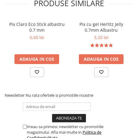
PRODUSE SIMILARE
Table albe magnetice - whiteboard
Accesorii pentru flipchart
Accesorii IT
Pix Claro Eco Stick albastru
Pix cu gel Herlitz Jelly
Stocare
0.7 mm
0.7mm Albastru
CD-uri
0,60 lei
3,20 lei
DVD-uri
Memorii USB
ADAUGA IN COS
ADAUGA IN COS
Accesorii
Baterii & Acumulatori
Igiena si curatenie
Igiena
Newsletter
Nu rata ofertele si promotiile noastre
Sapun lichid
Prosoape din hartie
Detergenti
Pentru geamuri
Vreau sa primesc newsletter cu promotiile
Pentru bucatarie
magazinului. Afla mai multe in
Politica de
Pentru baie & toaleta
Confidentialitate