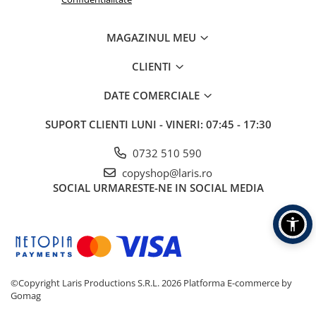
Pentru suprafete diverse
Pentru rufe
MAGAZINUL MEU
Rechizite
CLIENTI
Radiere scolare
Ascutitori scolare
DATE COMERCIALE
Acuarele
SUPORT CLIENTI
LUNI - VINERI: 07:45 - 17:30
Pensule
0732 510 590
Tempera
copyshop@laris.ro
Carioci
SOCIAL
URMARESTE-NE IN SOCIAL MEDIA
Creioane colorate
Blocuri de desen
Hartie creponata
Caiete capsate
©Copyright Laris Productions S.R.L. 2026
Platforma E-commerce by
Caiete speciale
Gomag
Caiete My.Book Flex