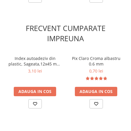
Aparate de aplicat preturi
Etichete pret
Benzi adezive
FRECVENT CUMPARATE
Benzi dublu adezive
IMPREUNA
Elastice si sfoara
Comunicare
Aparatura pentru birou
Index autoadeziv din
Pix Claro Croma albastru
plastic, Sageata,12x45 mm,
0.6 mm
Laminatoare
5 culori neon, 125 file,
3,10 lei
0,70 lei
Distrugatoare de documente
ErichKrause
Aparate de indosariat
Trimmere & Ghilotine
ADAUGA IN COS
ADAUGA IN COS
Afisare
Accesorii pentru whiteboard
Panouri de pluta
Flipchart-uri
Accesorii pentru panouri