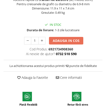
Pentru creioanele de grafit cu diametru de 6.9-8 mm
Textmarkere
Dimensiune: 11.9 x 11 x 7.4 cm
Markere permanente
Greutate: 0.49 kg
Markere cu vopsea
Hartie si produse din hartie
IN STOC
Hartie
Durata de livrare:
1-3 zile lucratoare
Hartie si carton pentru copiator
ADAUGA IN COS
Hartie si cartoane colorate
Cod Produs:
6921734908360
Hartie pentru print digital
Ai nevoie de ajutor?
0732 510 590
Hartie in formate mari
Hartie foto
La achizitionarea acestui produs primiti
12
puncte de fidelitate
Hartie milimetrica
Hartie pentru ambalaj
Adauga la Favorite
Cere informatii
Produse din hartie
Cuburi din hartie
Caiete pentru birou
Registre si repertoare
Plată flexibilă
Retur fără stres
Etichete adezive