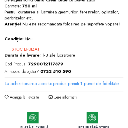
Markere permanente
Cantitate:
750 ml
Pentru: curatarea si lustruirea geamurilor, ferestrelor, oglinzilor,
Markere cu vopsea
parbrizelor etc.
Atenție!
Nu este recomandata folosirea pe suprafete vopsite!
Condiție:
Nou
STOC EPUIZAT
Durata de livrare:
1-3 zile lucratoare
Cod Produs:
7290012117879
Ai nevoie de ajutor?
0732 510 590
La achizitionarea acestui produs primiti
1
punct de fidelitate
Adauga la Favorite
Cere informatii
PLATĂ FLEXIBILĂ
RETUR FĂRĂ STRES