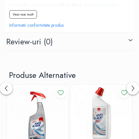
Comandă cu încredere
produse Sano
de pe
Laris Copy
Shop
!
Livrare rapidă
!
Vezi mai mult
Informatii conformitate produs
Review-uri
(0)
Produse Alternative