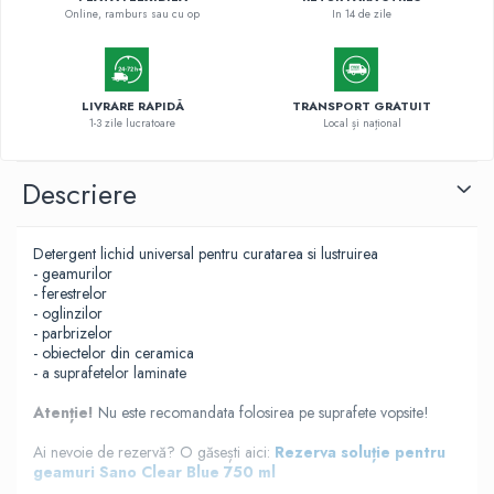
Online, ramburs sau cu op
In 14 de zile
LIVRARE RAPIDĂ
TRANSPORT GRATUIT
1-3 zile lucratoare
Local și național
Descriere
Detergent lichid universal pentru curatarea si lustruirea
- geamurilor
- ferestrelor
- oglinzilor
- parbrizelor
- obiectelor din ceramica
- a suprafetelor laminate
Atenție!
Nu este recomandata folosirea pe suprafete vopsite!
Ai nevoie de rezervă? O găsești aici:
Rezerva soluție pentru
geamuri Sano Clear Blue 750 ml