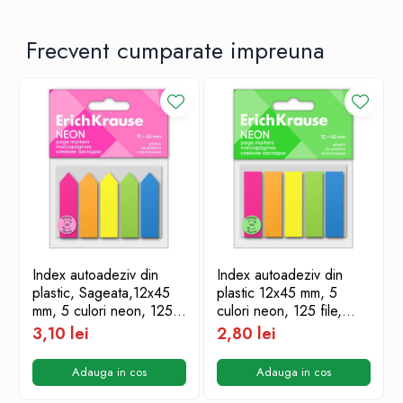
Frecvent cumparate impreuna
Index autoadeziv din
Index autoadeziv din
plastic, Sageata,12x45
plastic 12x45 mm, 5
mm, 5 culori neon, 125
culori neon, 125 file,
file, ErichKrause
ErichKrause
3,10 lei
2,80 lei
Adauga in cos
Adauga in cos