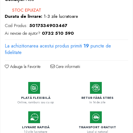
Markere cu vopsea
STOC EPUIZAT
Durata de livrare:
1-3 zile lucratoare
Cod Produs:
5017534903467
Ai nevoie de ajutor?
0732 510 590
La achizitionarea acestui produs primiti
19
puncte de
fidelitate
Adauga la Favorite
Cere informatii
PLATĂ FLEXIBILĂ
RETUR FĂRĂ STRES
Online, ramburs sau cu op
In 14 de zile
LIVRARE RAPIDĂ
TRANSPORT GRATUIT
1-3 zile lucratoare
Local și național