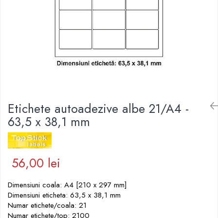
Pic-uri cu rescriere
Hartie sugativa
Role pentru case de marcat
Fluid corector
Tipizate
Rigle
Creioane
Notesuri adezive
Seturi si truse de geometrie
Creioane mecanice
Blocnotes-uri
Mine pentru creioane mecanice
Compasuri si mine
Ascutitori
Lipici
Creioane grafit
Plastilina
Pixuri
Rucsacuri
Etichete autoadezive albe 21/A4 -
Pixuri cu mecanism
Culori acrilice
63,5 x 38,1 mm
Pixuri fara mecanism
Penare
Pixuri cu gel
Mine pentru pixuri
Foarfeci pentru copii
Markere & Textmarkere
56,00 lei
Caiete cu spira
Markere acrilice
Dimensiuni coala: A4 [210 x 297 mm]
Markere tabla alba/whiteboard
Dimensiuni eticheta: 63,5 x 38,1 mm
Textmarkere
Numar etichete/coala: 21
Markere permanente
Numar etichete/top: 2100