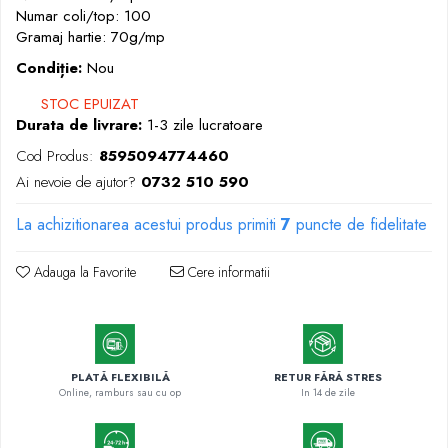
Markere cu vopsea
Numar coli/top: 100
Gramaj hartie: 70g/mp
Condiție:
Nou
STOC EPUIZAT
Durata de livrare:
1-3 zile lucratoare
Cod Produs:
8595094774460
Ai nevoie de ajutor?
0732 510 590
La achizitionarea acestui produs primiti
7
puncte de fidelitate
Adauga la Favorite
Cere informatii
PLATĂ FLEXIBILĂ
RETUR FĂRĂ STRES
Online, ramburs sau cu op
In 14 de zile