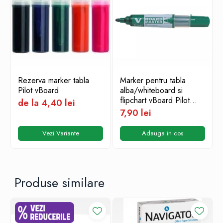
Rezerva marker tabla
Marker pentru tabla
Pilot vBoard
alba/whiteboard si
flipchart vBoard Pilot
de la 4,40 lei
verde
7,90 lei
Vezi Variante
Adauga in cos
Produse similare