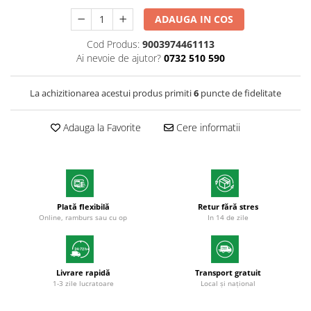
Markere cu vopsea
ADAUGA IN COS
Cod Produs:
9003974461113
Ai nevoie de ajutor?
0732 510 590
La achizitionarea acestui produs primiti
6
puncte de fidelitate
Adauga la Favorite
Cere informatii
Plată flexibilă
Retur fără stres
Online, ramburs sau cu op
In 14 de zile
Livrare rapidă
Transport gratuit
1-3 zile lucratoare
Local și național