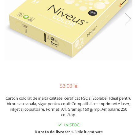
Pic-uri cu rescriere
Hartie sugativa
Role pentru case de marcat
Fluid corector
Tipizate
Rigle
Creioane
Notesuri adezive
Seturi si truse de geometrie
Creioane mecanice
Blocnotes-uri
Mine pentru creioane mecanice
Compasuri si mine
Ascutitori
Lipici
Creioane grafit
Plastilina
Pixuri
Rucsacuri
Pixuri cu mecanism
Culori acrilice
Pixuri fara mecanism
Penare
Pixuri cu gel
53,00 lei
Mine pentru pixuri
Foarfeci pentru copii
Carton colorat de inalta calitate, certificat FSC si Ecolabel. Ideal pentru
Markere & Textmarkere
Caiete cu spira
birou sau scoala, sigur pentru copii. Compatibil cu: imprimante laser,
Markere acrilice
inkjet si copiatoare. Format: A4. Gramaj: 160 g/mp. Ambalare: 250
coli/top.
Markere tabla alba/whiteboard
Textmarkere
IN STOC
Durata de livrare:
1-3 zile lucratoare
Markere permanente