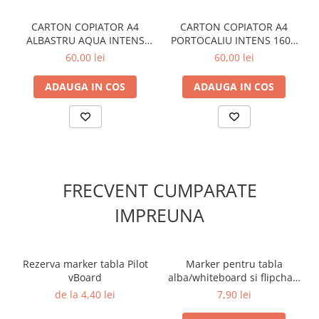
CARTON COPIATOR A4
CARTON COPIATOR A4
ALBASTRU AQUA INTENS
PORTOCALIU INTENS 160G
160G 250/TOP AB48 NIVEUS
250/TOP OR43 NIVEUS
60,00 lei
60,00 lei
ADAUGA IN COS
ADAUGA IN COS
FRECVENT CUMPARATE
IMPREUNA
Rezerva marker tabla Pilot
Marker pentru tabla
vBoard
alba/whiteboard si flipchart
vBoard Pilot verde
de la 4,40 lei
7,90 lei