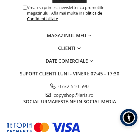
Table albe magnetice - whiteboard
Vreau sa primesc newsletter cu promotiile
Accesorii pentru flipchart
magazinului. Afla mai multe in
Politica de
Confidentialitate
Accesorii IT
Stocare
MAGAZINUL MEU
CD-uri
DVD-uri
CLIENTI
Memorii USB
DATE COMERCIALE
Accesorii
Baterii & Acumulatori
SUPORT CLIENTI
LUNI - VINERI: 07:45 - 17:30
Igiena si curatenie
0732 510 590
Igiena
copyshop@laris.ro
Sapun lichid
SOCIAL
URMARESTE-NE IN SOCIAL MEDIA
Prosoape din hartie
Detergenti
Pentru geamuri
Pentru bucatarie
Pentru baie & toaleta