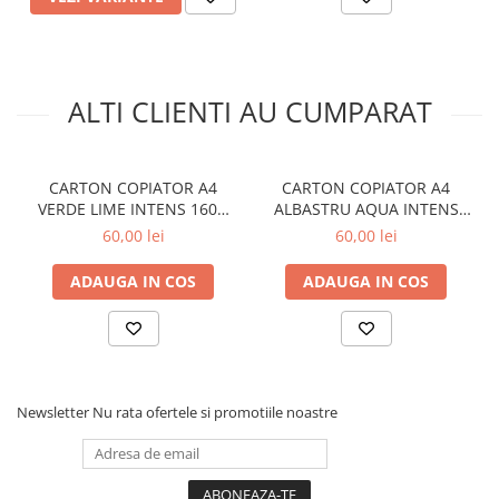
Aparate de aplicat preturi
Etichete pret
Benzi adezive
ALTI CLIENTI AU CUMPARAT
Benzi dublu adezive
Elastice si sfoara
Comunicare
CARTON COPIATOR A4
CARTON COPIATOR A4
VERDE LIME INTENS 160G
ALBASTRU AQUA INTENS
Aparatura pentru birou
250/TOP LG46 NIVEUS
160G 250/TOP AB48 NIVEUS
60,00 lei
60,00 lei
Laminatoare
Distrugatoare de documente
ADAUGA IN COS
ADAUGA IN COS
Aparate de indosariat
Trimmere & Ghilotine
Afisare
Accesorii pentru whiteboard
Newsletter
Nu rata ofertele si promotiile noastre
Panouri de pluta
Flipchart-uri
Accesorii pentru panouri