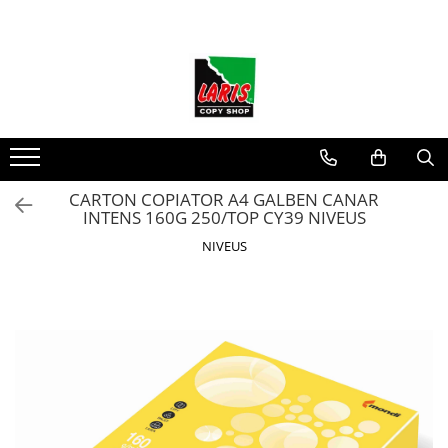
Toate Produsele
☀️ Ceai rece
Instrumente de scris
Rollere & Finelinere
Finelinere
CARTON COPIATOR A4 GALBEN CANAR
INTENS 160G 250/TOP CY39 NIVEUS
Rollere
Frixion
NIVEUS
Mine Frixion
Stilouri si cerneala
Stilouri
Cerneala
Cartuse cu cerneala
Corectoare
Radiere