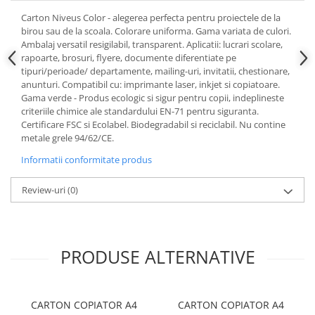
Plicuri
Carton Niveus Color - alegerea perfecta pentru proiectele de la
birou sau de la scoala. Colorare uniforma. Gama variata de culori.
Role pentru case de marcat
Ambalaj versatil resigilabil, transparent. Aplicatii: lucrari scolare,
Tipizate
rapoarte, brosuri, flyere, documente diferentiate pe
tipuri/perioade/ departamente, mailing-uri, invitatii, chestionare,
Notesuri adezive
anunturi. Compatibil cu: imprimante laser, inkjet si copiatoare.
Blocnotes-uri
Gama verde - Produs ecologic si sigur pentru copii, indeplineste
Organizare si arhivare
criteriile chimice ale standardului EN-71 pentru siguranta.
Certificare FSC si Ecolabel. Biodegradabil si reciclabil. Nu contine
Bibliorafturi
metale grele 94/62/CE.
Caiete mecanice
Informatii conformitate produs
Alonje
Review-uri
(0)
Indecsi
Separatoare
Dosare din carton
PRODUSE ALTERNATIVE
Dosare din plastic
Folii si mape de protectie
Mape din carton si plastic
CARTON COPIATOR A4
CARTON COPIATOR A4