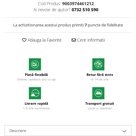
Cod Produs:
9003974461212
Textmarkere
Ai nevoie de ajutor?
0732 510 590
Markere permanente
Markere cu vopsea
La achizitionarea acestui produs primiti
7
puncte de fidelitate
Hartie si produse din hartie
Hartie
Adauga la Favorite
Cere informatii
Hartie si carton pentru copiator
Hartie si cartoane colorate
Hartie pentru print digital
Hartie in formate mari
Plată flexibilă
Retur fără stres
Hartie foto
Online, ramburs sau cu op
In 14 de zile
Hartie milimetrica
Hartie pentru ambalaj
Produse din hartie
Livrare rapidă
Transport gratuit
1-3 zile lucratoare
Local și național
Cuburi din hartie
Caiete pentru birou
Registre si repertoare
Descriere
Etichete adezive