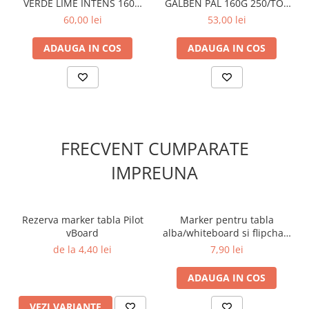
VERDE LIME INTENS 160G
GALBEN PAL 160G 250/TOP
Cutii si containere pentru arhivare
250/TOP LG46 NIVEUS
YE23 NIVEUS
60,00 lei
53,00 lei
Clipboard-uri
ADAUGA IN COS
ADAUGA IN COS
Accesorii pentru birou
Agrafe, clipsuri, ace si piuneze
Adezivi
Capsatoare si decapsatoare
Capse
FRECVENT CUMPARATE
Perforatoare
IMPREUNA
Tavite pentru documente
Suporturi verticale pentru
documente
Rezerva marker tabla Pilot
Marker pentru tabla
Tus , tusiere si indigo
vBoard
alba/whiteboard si flipchart
vBoard Pilot verde
de la 4,40 lei
7,90 lei
Foarfeci si cuttere
Calculatoare de birou
ADAUGA IN COS
Ambalare si marcare
VEZI VARIANTE