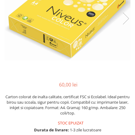
Pix corector
Banda corectoare
Pic-uri cu rescriere
Fluid corector
Creioane
Creioane mecanice
Mine pentru creioane mecanice
Ascutitori
Creioane grafit
Pixuri
60,00 lei
Pixuri cu mecanism
Pixuri fara mecanism
Carton colorat de inalta calitate, certificat FSC si Ecolabel. Ideal pentru
Pixuri cu gel
birou sau scoala, sigur pentru copii. Compatibil cu: imprimante laser,
inkjet si copiatoare. Format: A4. Gramaj: 160 g/mp. Ambalare: 250
Mine pentru pixuri
coli/top.
Markere & Textmarkere
STOC EPUIZAT
Markere acrilice
Durata de livrare:
1-3 zile lucratoare
Markere tabla alba/whiteboard