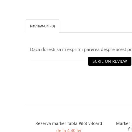
Textmarkere
Markere permanente
Markere cu vopsea
Review-uri
(0)
Hartie si produse din hartie
Hartie
Hartie si carton pentru copiator
Daca doresti sa iti exprimi parerea despre acest 
Hartie si cartoane colorate
SCRIE UN REVIEW
Hartie pentru print digital
Hartie in formate mari
Hartie foto
Hartie milimetrica
Hartie pentru ambalaj
Produse din hartie
Cuburi din hartie
Caiete pentru birou
Rezerva marker tabla Pilot vBoard
Marker 
Registre si repertoare
fl
de la 4,40 lei
Etichete adezive