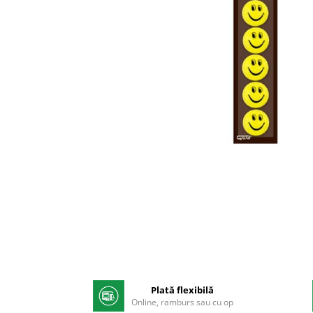
Pix corector
Banda corectoare
Pic-uri cu rescriere
Fluid corector
Creioane
Creioane mecanice
Mine pentru creioane mecanice
Ascutitori
Creioane grafit
Pixuri
Pixuri cu mecanism
Pixuri fara mecanism
Pixuri cu gel
Mine pentru pixuri
Distribuie
Markere & Textmarkere
pe
Facebook
Plată flexibilă
Markere acrilice
Online, ramburs sau cu op
Markere tabla alba/whiteboard