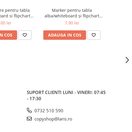
re pentru tabla
Marker pentru tabla
Spray cură
ard si flipchart
alba/whiteboard și flipchart
/ whitebo
ider 290
vBoard Pilot albastru
,00 lei
7,90 lei
N COS
ADAUGA IN COS
ADAUG
SUPORT CLIENTI
LUNI - VINERI: 07:45
- 17:30
0732 510 590
copyshop@laris.ro