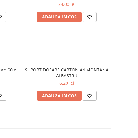
290
24,00 lei
ADAUGA IN COS
AD
ard 90 x
SUPORT DOSARE CARTON A4 MONTANA
Tus stam
ALBASTRU
6,20 lei
ADAUGA IN COS
AD