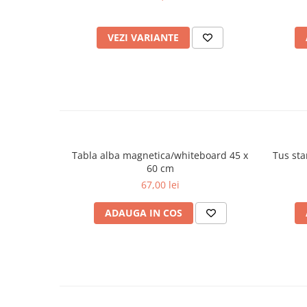
Plicuri
Role pentru case de marcat
VEZI VARIANTE
Tipizate
Notesuri adezive
Blocnotes-uri
Organizare si arhivare
Bibliorafturi
Caiete mecanice
Tabla alba magnetica/whiteboard 45 x
Tus sta
Alonje
60 cm
67,00 lei
Indecsi
Separatoare
ADAUGA IN COS
Dosare din carton
Dosare din plastic
Folii si mape de protectie
Mape din carton si plastic