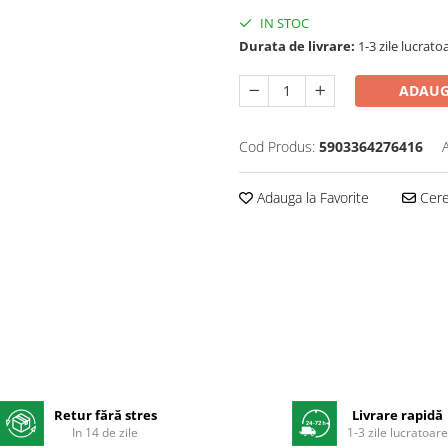
IN STOC
Durata de livrare:
1-3 zile lucrato
ADAUG
Cod Produs:
5903364276416
Adauga la Favorite
Cere 
Retur fără stres
Livrare rapidă
In 14 de zile
1-3 zile lucratoar