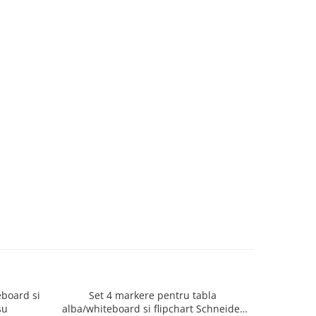
eboard si
Set 4 markere pentru tabla
Buret
șu
alba/whiteboard si flipchart Schneider
al