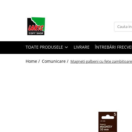
Toate Produsele
☀️ Ceai rece
Instrumente de scris
Rollere & Finelinere
TOATE PRODUSELE
LIVRARE
ÎNTREBĂRI FRECVE
Finelinere
Home /
Comunicare /
Magneti galbeni cu fete zambitoar
Rollere
Frixion
Mine Frixion
Stilouri si cerneala
Stilouri
Cerneala
Cartuse cu cerneala
Corectoare
Radiere