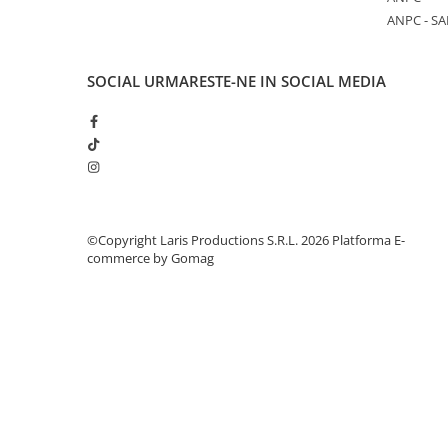
Aparate de aplicat preturi
ANPC - SA
Etichete pret
Benzi adezive
SOCIAL
URMARESTE-NE IN SOCIAL MEDIA
Benzi dublu adezive
Elastice si sfoara
Comunicare
Aparatura pentru birou
Laminatoare
©Copyright Laris Productions S.R.L. 2026
Platforma E-
Distrugatoare de documente
commerce by Gomag
Aparate de indosariat
Trimmere & Ghilotine
Afisare
Accesorii pentru whiteboard
Panouri de pluta
Flipchart-uri
Accesorii pentru panouri