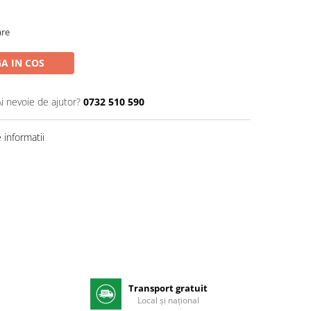
are
A IN COS
Ai nevoie de ajutor?
0732 510 590
informatii
Transport gratuit
e
Local și național