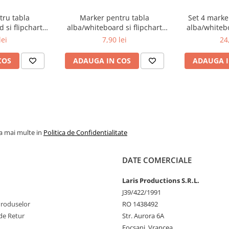
tru tabla
Marker pentru tabla
Set 4 marke
 si flipchart
alba/whiteboard si flipchart
alba/whitebo
ot negru
vBoard Pilot roșu
Schne
lei
7,90 lei
24
COS
ADAUGA IN COS
ADAUGA I
la mai multe in
Politica de Confidentialitate
DATE COMERCIALE
Laris Productions S.R.L.
J39/422/1991
Produselor
RO 1438492
de Retur
Str. Aurora 6A
Focsani, Vrancea