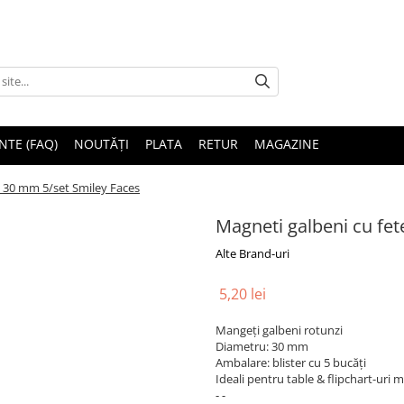
NTE (FAQ)
NOUTĂȚI
PLATA
RETUR
MAGAZINE
e 30 mm 5/set Smiley Faces
Magneti galbeni cu fe
Alte Brand-uri
5,20 lei
Mangeți galbeni rotunzi
Diametru: 30 mm
Ambalare: blister cu 5 bucăți
Ideali pentru table & flipchart-uri 
- -