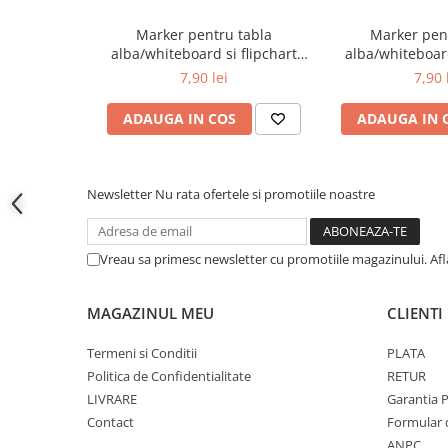
Cutii si containere pentru arhivare
Marker pentru tabla
Marker pen
Clipboard-uri
alba/whiteboard si flipchart
alba/whiteboard
vBoard Pilot verde
vBoard Pil
Accesorii pentru birou
7,90 lei
7,90 
Agrafe, clipsuri, ace si piuneze
ADAUGA IN COS
ADAUGA IN 
Adezivi
Capsatoare si decapsatoare
Capse
Newsletter
Nu rata ofertele si promotiile noastre
Perforatoare
Tavite pentru documente
Vreau sa primesc newsletter cu promotiile magazinului. Af
Suporturi verticale pentru
documente
MAGAZINUL MEU
CLIENTI
Tus , tusiere si indigo
Termeni si Conditii
PLATA
Foarfeci si cuttere
Politica de Confidentialitate
RETUR
Calculatoare de birou
LIVRARE
Garantia 
Contact
Formular 
Ambalare si marcare
ANPC