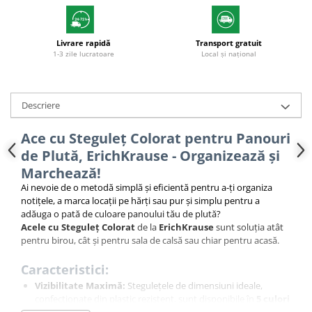
Livrare rapidă
Transport gratuit
1-3 zile lucratoare
Local și național
Descriere
Ace cu Steguleț Colorat pentru Panouri
de Plută, ErichKrause - Organizează și
Marchează!
Ai nevoie de o metodă simplă și eficientă pentru a-ți organiza
notițele, a marca locații pe hărți sau pur și simplu pentru a
adăuga o pată de culoare panoului tău de plută?
Acele cu Steguleț Colorat
de la
ErichKrause
sunt soluția atât
pentru birou, cât și pentru sala de calsă sau chiar pentru acasă.
Caracteristici:
Vizibilitate Maximă:
Stegulețele de dimensiuni ideale,
confecționate din plastic rezistent, sunt disponibile în
5 culori