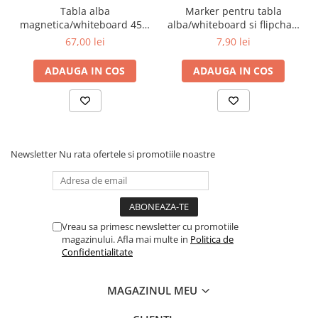
Tabla alba
Marker pentru tabla
magnetica/whiteboard 45 x
alba/whiteboard si flipchart
60 cm
vBoard Pilot verde
67,00 lei
7,90 lei
ADAUGA IN COS
ADAUGA IN COS
Newsletter
Nu rata ofertele si promotiile noastre
Vreau sa primesc newsletter cu promotiile
magazinului. Afla mai multe in
Politica de
Confidentialitate
MAGAZINUL MEU