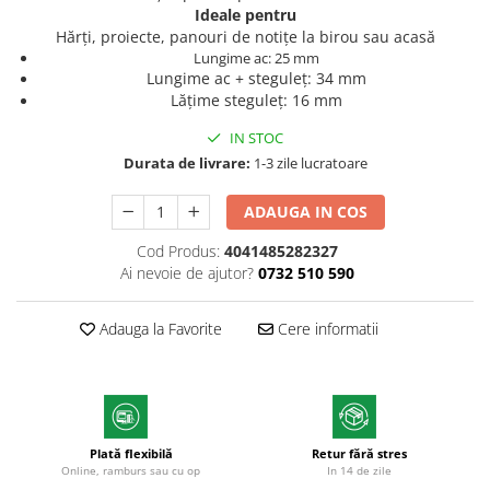
Ideale pentru
Markere permanente
Hărți, proiecte, panouri de notițe la birou sau acasă
Markere cu vopsea
Lungime ac: 25 mm
Lungime ac + steguleț: 34 mm
Lățime steguleț: 16 mm
IN STOC
Durata de livrare:
1-3 zile lucratoare
ADAUGA IN COS
Cod Produs:
4041485282327
Ai nevoie de ajutor?
0732 510 590
Adauga la Favorite
Cere informatii
Plată flexibilă
Retur fără stres
Online, ramburs sau cu op
In 14 de zile