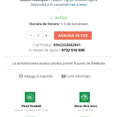
Markere cu vopsea
Disponibil și în variantele
roz
și
mov
- -
IN STOC
Durata de livrare:
1-3 zile lucratoare
ADAUGA IN COS
Cod Produs:
6942233682841
Ai nevoie de ajutor?
0732 510 590
La achizitionarea acestui produs primiti
1
punct de fidelitate
Adauga la Favorite
Cere informatii
Plată flexibilă
Retur fără stres
Online, ramburs sau cu op
In 14 de zile