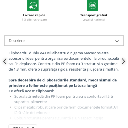
Livrare rapidă
Transport gratuit
1-3 zile lucratoare
Local și național
Descriere
Clipboardul dublu A4 Deli albastru din gama Macarons este
accesoriul ideal pentru organizarea documentelor la birou, școală
sau în deplasare. Construit din PP foam cu 3 straturi și o grosime
de 1.8 mm, oferă o suprafață rigidă, rezistentă și ușoară simultan.
Spre deosebire de clipboardurile standard, mecanismul de
prindere a foilor este poziționat pe latura lungă
Ce oferă acest clipboard:
Suprafață netedă din PP foam pentru scris confortabil fără
suport suplimentar
Clips metalic robust care prinde ferm documentele format A4
fără să le deterioreze
Colțuri rotunjite pentru siguranță și un aspect îngrijit
Grosime de 1.8 mm — rigid suficient pentru utilizare intensivă,