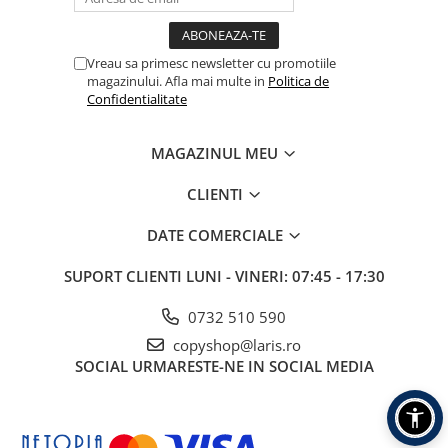
Table albe magnetice - whiteboard
Accesorii pentru flipchart
Accesorii IT
Vreau sa primesc newsletter cu promotiile
magazinului. Afla mai multe in
Politica de
Stocare
Confidentialitate
CD-uri
DVD-uri
MAGAZINUL MEU
Memorii USB
CLIENTI
Accesorii
Baterii & Acumulatori
DATE COMERCIALE
Igiena si curatenie
SUPORT CLIENTI
LUNI - VINERI: 07:45 - 17:30
Igiena
Sapun lichid
0732 510 590
Prosoape din hartie
copyshop@laris.ro
Detergenti
SOCIAL
URMARESTE-NE IN SOCIAL MEDIA
Pentru geamuri
Pentru bucatarie
Pentru baie & toaleta