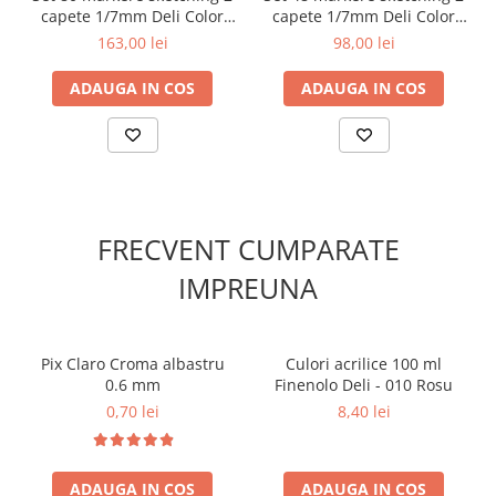
Cutii si containere pentru arhivare
capete 1/7mm Deli Color
capete 1/7mm Deli Color
Emotion
Emotion
163,00 lei
98,00 lei
Clipboard-uri
Accesorii pentru birou
ADAUGA IN COS
ADAUGA IN COS
Agrafe, clipsuri, ace si piuneze
Adezivi
Capsatoare si decapsatoare
Capse
FRECVENT CUMPARATE
Perforatoare
IMPREUNA
Tavite pentru documente
Suporturi verticale pentru
documente
Pix Claro Croma albastru
Culori acrilice 100 ml
Tus , tusiere si indigo
0.6 mm
Finenolo Deli - 010 Rosu
Foarfeci si cuttere
0,70 lei
8,40 lei
Calculatoare de birou
Ambalare si marcare
ADAUGA IN COS
ADAUGA IN COS