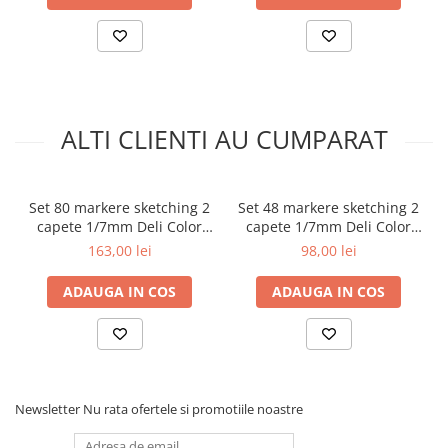
Aparate de aplicat preturi
Etichete pret
Benzi adezive
Benzi dublu adezive
ALTI CLIENTI AU CUMPARAT
Elastice si sfoara
Comunicare
Aparatura pentru birou
Set 80 markere sketching 2
Set 48 markere sketching 2
Laminatoare
capete 1/7mm Deli Color
capete 1/7mm Deli Color
Emotion
Emotion
Distrugatoare de documente
163,00 lei
98,00 lei
Aparate de indosariat
ADAUGA IN COS
ADAUGA IN COS
Trimmere & Ghilotine
Afisare
Accesorii pentru whiteboard
Panouri de pluta
Flipchart-uri
Newsletter
Nu rata ofertele si promotiile noastre
Accesorii pentru panouri