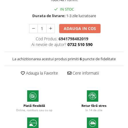
Textmarkere
IN STOC
Markere permanente
Durata de livrare:
1-3 zile lucratoare
Markere cu vopsea
Hartie si produse din hartie
ADAUGA IN COS
Hartie
Cod Produs:
6941798482019
Ai nevoie de ajutor?
0732 510 590
Hartie si carton pentru copiator
Hartie si cartoane colorate
La achizitionarea acestui produs primiti
6
puncte de fidelitate
Hartie pentru print digital
Hartie in formate mari
Adauga la Favorite
Cere informatii
Hartie foto
Hartie milimetrica
Hartie pentru ambalaj
Produse din hartie
Cuburi din hartie
Plată flexibilă
Retur fără stres
Online, ramburs sau cu op
In 14 de zile
Caiete pentru birou
Registre si repertoare
Etichete adezive