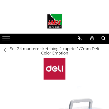
Toate Produsele
☀️ Ceai rece
Instrumente de scris
Rollere & Finelinere
Finelinere
Set 24 markere sketching 2 capete 1/7mm Deli
Color Emotion
Rollere
Frixion
Mine Frixion
Stilouri si cerneala
Stilouri
Cerneala
Cartuse cu cerneala
Corectoare
Radiere