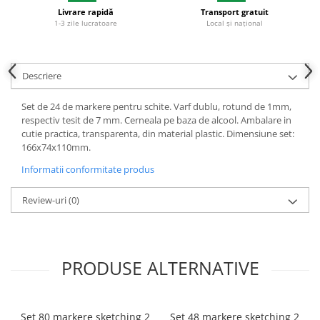
Livrare rapidă
Transport gratuit
Plicuri
1-3 zile lucratoare
Local și național
Role pentru case de marcat
Tipizate
Notesuri adezive
Descriere
Blocnotes-uri
Set de 24 de markere pentru schite. Varf dublu, rotund de 1mm,
Organizare si arhivare
respectiv tesit de 7 mm. Cerneala pe baza de alcool. Ambalare in
Bibliorafturi
cutie practica, transparenta, din material plastic. Dimensiune set:
166x74x110mm.
Caiete mecanice
Informatii conformitate produs
Alonje
Indecsi
Review-uri
(0)
Separatoare
Dosare din carton
Dosare din plastic
PRODUSE ALTERNATIVE
Folii si mape de protectie
Mape din carton si plastic
Set 80 markere sketching 2
Set 48 markere sketching 2