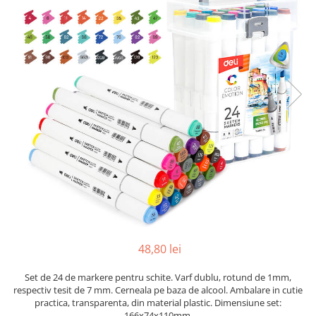
Pix corector
Banda corectoare
Pic-uri cu rescriere
Fluid corector
Creioane
Creioane mecanice
Mine pentru creioane mecanice
Ascutitori
Creioane grafit
Pixuri
Pixuri cu mecanism
Pixuri fara mecanism
Pixuri cu gel
48,80 lei
Mine pentru pixuri
Markere & Textmarkere
Set de 24 de markere pentru schite. Varf dublu, rotund de 1mm,
respectiv tesit de 7 mm. Cerneala pe baza de alcool. Ambalare in cutie
Markere acrilice
practica, transparenta, din material plastic. Dimensiune set:
Markere tabla alba/whiteboard
166x74x110mm.