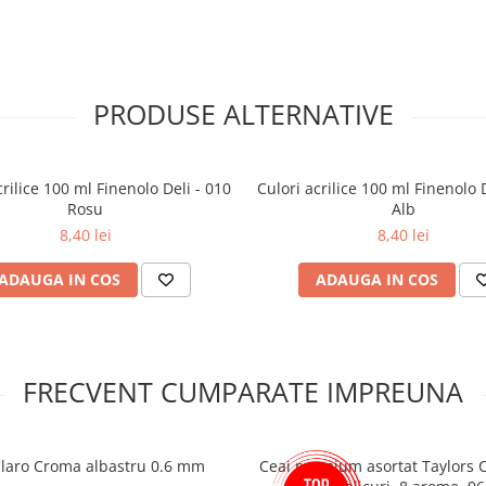
urabilitate
rul de artă.
PRODUSE ALTERNATIVE
crilice 100 ml Finenolo Deli - 010
Culori acrilice 100 ml Finenolo 
Rosu
Alb
8,40 lei
8,40 lei
ADAUGA IN COS
ADAUGA IN COS
FRECVENT CUMPARATE IMPREUNA
Claro Croma albastru 0.6 mm
Ceai premium asortat Taylors 