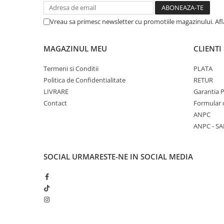
Aparate de aplicat preturi
Etichete pret
Vreau sa primesc newsletter cu promotiile magazinului. Af
Benzi adezive
MAGAZINUL MEU
CLIENTI
Benzi dublu adezive
Elastice si sfoara
Termeni si Conditii
PLATA
Politica de Confidentialitate
RETUR
Comunicare
LIVRARE
Garantia 
Aparatura pentru birou
Contact
Formular 
Laminatoare
ANPC
Distrugatoare de documente
ANPC - SA
Aparate de indosariat
Trimmere & Ghilotine
SOCIAL
URMARESTE-NE IN SOCIAL MEDIA
Afisare
Accesorii pentru whiteboard
Panouri de pluta
Flipchart-uri
Accesorii pentru panouri