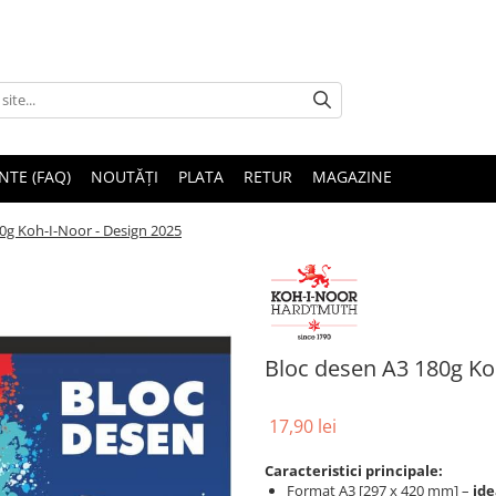
NTE (FAQ)
NOUTĂȚI
PLATA
RETUR
MAGAZINE
0g Koh-I-Noor - Design 2025
Bloc desen A3 180g Ko
17,90 lei
Caracteristici principale:
Format A3 [297 x 420 mm] –
ide