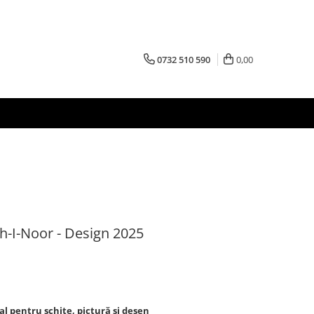
0732 510 590
0,00
h-I-Noor - Design 2025
al pentru schițe, pictură și desen