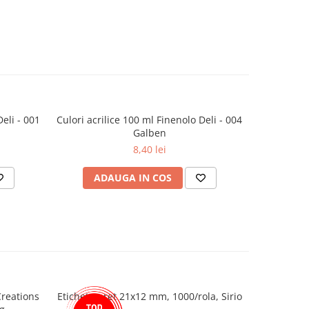
Deli - 001
Culori acrilice 100 ml Finenolo Deli - 004
Set 60 
Galben
1/7
8,40 lei
ADAUGA IN COS
AD
Creations
Etichete pret 21x12 mm, 1000/rola, Sirio
Ceai Lova