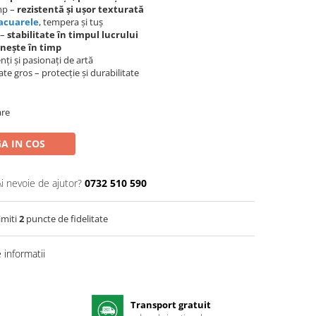
/mp –
rezistentă și ușor texturată
acuarele
, tempera și tuș
 –
stabilitate în timpul lucrului
enește în timp
ți și pasionați de artă
te gros – protecție și durabilitate
are
A IN COS
Ai nevoie de ajutor?
0732 510 590
imiti
2
puncte de fidelitate
informatii
Transport gratuit