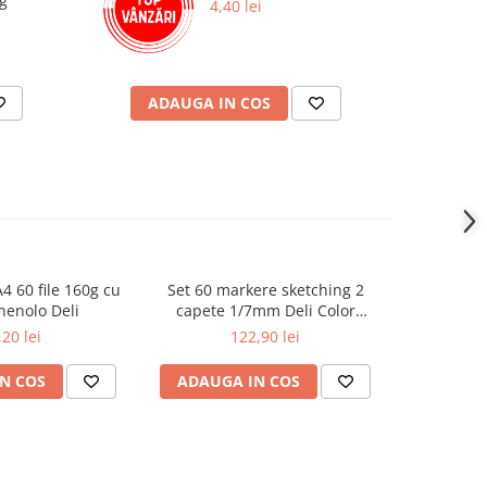
6g
Selec
4,40 lei
ADAUGA IN COS
AD
4 60 file 160g cu
Set 60 markere sketching 2
Radiera
inenolo Deli
capete 1/7mm Deli Color
rezer
Emotion
,20 lei
122,90 lei
N COS
ADAUGA IN COS
ADAUG