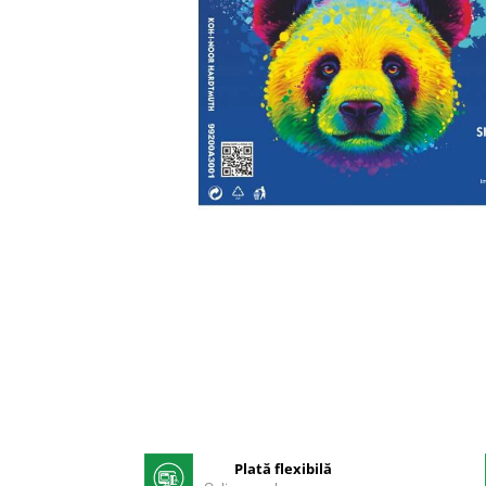
Pix corector
Banda corectoare
Pic-uri cu rescriere
Fluid corector
Creioane
Creioane mecanice
Mine pentru creioane mecanice
Ascutitori
Creioane grafit
Pixuri
Distribuie
Pixuri cu mecanism
pe
Pixuri fara mecanism
Facebook
Pixuri cu gel
Mine pentru pixuri
Markere & Textmarkere
Markere acrilice
Plată flexibilă
Markere tabla alba/whiteboard