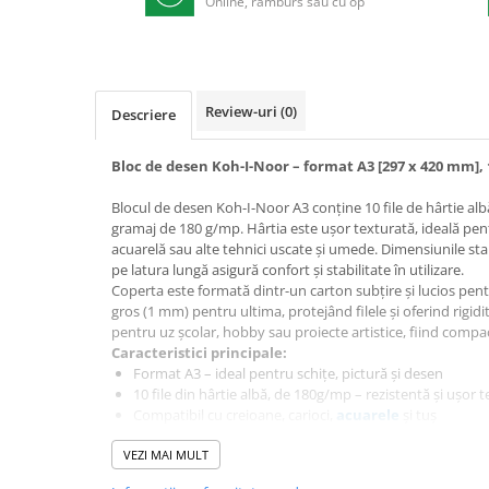
Online, ramburs sau cu op
Textmarkere
Markere permanente
Markere cu vopsea
Hartie si produse din hartie
Review-uri
(0)
Descriere
Hartie
Bloc de desen Koh-I-Noor – format A3 [297 x 420 mm], 
Hartie si carton pentru copiator
Hartie si cartoane colorate
Blocul de desen Koh-I-Noor A3 conține 10 file de hârtie albă
Hartie pentru print digital
gramaj de 180 g/mp. Hârtia este ușor texturată, ideală pent
acuarelă sau alte tehnici uscate și umede. Dimensiunile stan
Hartie in formate mari
pe latura lungă asigură confort și stabilitate în utilizare.
Hartie foto
Coperta este formată dintr-un carton subțire și lucios pen
gros (1 mm) pentru ultima, protejând filele și oferind rigidit
Hartie milimetrica
pentru uz școlar, hobby sau proiecte artistice, fiind compac
Hartie pentru ambalaj
Caracteristici principale:
Produse din hartie
Format A3 – ideal pentru schițe, pictură și desen
10 file din hârtie albă, de 180g/mp – rezistentă și ușor 
Cuburi din hartie
Compatibil cu creioane, carioci,
acuarele
și tuș
Caiete pentru birou
Colile sunt lipite pe latura lungă – stabilitate în timpul l
VEZI MAI MULT
Hârtie fără acid – nu se îngălbenește în timp
Registre si repertoare
Recomandat pentru elevi, studenți și pasionați de artă
Etichete adezive