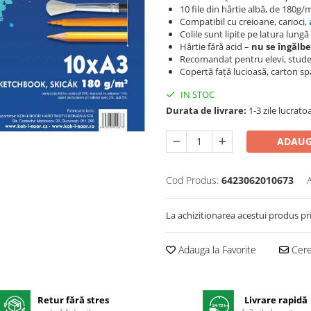
10 file din hârtie albă, de 180g
Compatibil cu creioane, carioci,
Colile sunt lipite pe latura lungă
Hârtie fără acid –
nu se îngălb
Recomandat pentru elevi, studen
Copertă față lucioasă, carton spa
IN STOC
Durata de livrare:
1-3 zile lucrato
ADAUG
Cod Produs:
6423062010673
La achizitionarea acestui produs pr
Adauga la Favorite
Cere 
Retur fără stres
Livrare rapidă