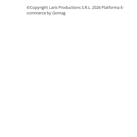
Table albe magnetice - whiteboard
©Copyright Laris Productions S.R.L. 2026
Platforma E-
Accesorii pentru flipchart
commerce by Gomag
Accesorii IT
Stocare
CD-uri
DVD-uri
Memorii USB
Accesorii
Baterii & Acumulatori
Igiena si curatenie
Igiena
Sapun lichid
Prosoape din hartie
Detergenti
Pentru geamuri
Pentru bucatarie
Pentru baie & toaleta