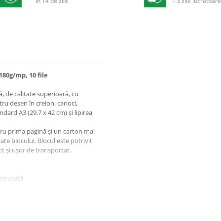
In 14 de zile
1-3 zile lucratoar
180g/mp, 10 file
, de calitate superioară, cu
ru desen în creion, carioci,
dard A3 (29,7 x 42 cm) și lipirea
tru prima pagină și un carton mai
ate blocului. Blocul este potrivit
t și ușor de transportat.
texturată
ucrului