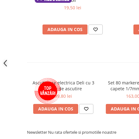
coli
Cutii si containere pentru arhivare
19,50 lei
Clipboard-uri
Accesorii pentru birou
ADAUGA IN COS
Agrafe, clipsuri, ace si piuneze
Adezivi
Capsatoare si decapsatoare
Capse
Perforatoare
Tavite pentru documente
Ascutitoare electrica Deli cu 3
Set 80 markere
trepte de ascutire
capete 1/7mm
Suporturi verticale pentru
Emot
documente
99,80 lei
163,00
Tus , tusiere si indigo
ADAUGA IN COS
ADAUGA IN 
Foarfeci si cuttere
Calculatoare de birou
Newsletter
Nu rata ofertele si promotiile noastre
Ambalare si marcare