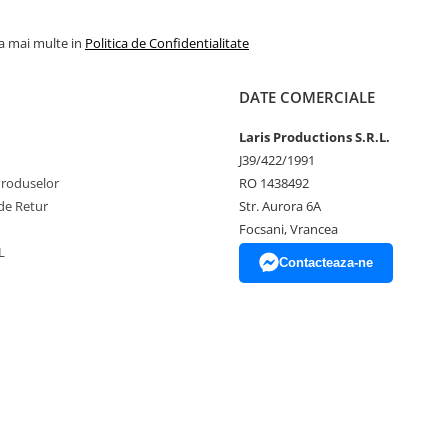
la mai multe in
Politica de Confidentialitate
DATE COMERCIALE
Laris Productions S.R.L.
J39/422/1991
Produselor
RO 1438492
de Retur
Str. Aurora 6A
Focsani, Vrancea
L
Contacteaza-ne