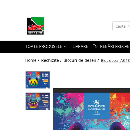
Toate Produsele
☀️ Ceai rece
Instrumente de scris
Rollere & Finelinere
TOATE PRODUSELE
LIVRARE
ÎNTREBĂRI FRECVE
Finelinere
Home /
Rechizite /
Blocuri de desen /
Bloc desen A3 18
Rollere
Frixion
Mine Frixion
Stilouri si cerneala
Stilouri
Cerneala
Cartuse cu cerneala
Corectoare
Radiere