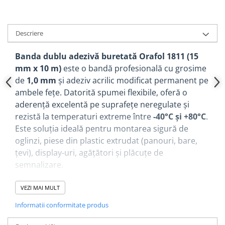
Descriere
Banda dublu adezivă buretată Orafol 1811 (15
mm x 10 m)
este o bandă profesională cu grosime
de
1,0 mm
și adeziv acrilic modificat permanent pe
ambele fețe. Datorită spumei flexibile, oferă o
aderență excelentă pe suprafețe neregulate și
rezistă la temperaturi extreme între
-40°C și +80°C
.
Este soluția ideală pentru montarea sigură de
oglinzi, piese din plastic extrudat (panouri, bare,
țevi), display-uri, agățători și plăcuțe de
semnalizare.
Specificații Tehnice:
VEZI MAI MULT
Dimensiuni ideale:
Lățime de 15 mm și lungime de 10 m,
Informatii conformitate produs
perfectă pentru aplicații diverse.
Grosime burete:
Spumă de
1,0 mm
care preia denivelările și