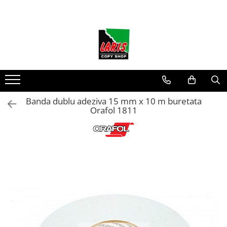
Instrumente de scris
Hartie si produse din hartie
Organizare si arhivare
Accesorii pentru birou
Ambalare si marcare
Comunicare
Accesorii IT
Igiena si curatenie
Rechizite
Stampile Colop
Produse protocol
Rollere & Finelinere
Hartie
Bibliorafturi
Agrafe, clipsuri, ace si piuneze
Aparate de aplicat preturi
Aparatura pentru birou
Stocare
Igiena
Radiere scolare
Tusuri
Ceai
Finelinere
Hartie si carton pentru copiator
Caiete mecanice
Adezivi
Etichete pret
Laminatoare
CD-uri
Sapun lichid
Ascutitori scolare
Stampile pentru textile
Cafea
Rollere
Hartie si cartoane colorate
Distrugatoare de documente
DVD-uri
Prosoape din hartie
Alonje
Capsatoare si decapsatoare
Benzi adezive
Acuarele
Rotunde
Frixion
Hartie pentru print digital
Aparate de indosariat
Memorii USB
Detergenti
Indecsi
Capse
Benzi dublu adezive
Pensule
Dreptunghiulare
Banda dublu adeziva 15 mm x 10 m buretata
Mine Frixion
Hartie in formate mari
Trimmere & Ghilotine
Accesorii
Pentru geamuri
Orafol 1811
Separatoare
Perforatoare
Elastice si sfoara
Tempera
Stilouri si cerneala
Hartie foto
Afisare
Baterii & Acumulatori
Pentru bucatarie
Dosare din carton
Tavite pentru documente
Carioci
Hartie milimetrica
Stilouri
Accesorii pentru whiteboard
Pentru baie & toaleta
Dosare din plastic
Suporturi verticale pentru
Creioane colorate
Hartie pentru ambalaj
Cerneala
Panouri de pluta
Pentru suprafete diverse
documente
Produse din hartie
Folii si mape de protectie
Blocuri de desen
Cartuse cu cerneala
Flipchart-uri
Pentru rufe
Tus , tusiere si indigo
Corectoare
Cuburi din hartie
Accesorii pentru panouri
Mape din carton si plastic
Hartie creponata
Foarfeci si cuttere
Caiete pentru birou
Table albe magnetice - whiteboard
Radiere
Cutii si containere pentru arhivare
Caiete capsate
Registre si repertoare
Accesorii pentru flipchart
Calculatoare de birou
Pix corector
Clipboard-uri
Caiete speciale
Etichete adezive
Banda corectoare
Caiete My.Book Flex
Plicuri