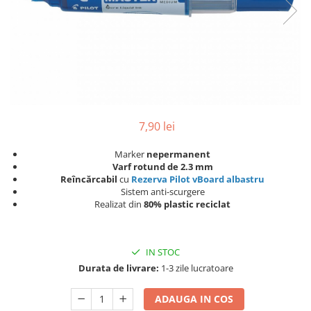
Pic-uri cu rescriere
Hartie sugativa
Role pentru case de marcat
Fluid corector
Tipizate
Rigle
Creioane
Notesuri adezive
Seturi si truse de geometrie
Creioane mecanice
Blocnotes-uri
Mine pentru creioane mecanice
Compasuri si mine
Ascutitori
Lipici
Creioane grafit
Plastilina
7,90 lei
Pixuri
Rucsacuri
Pixuri cu mecanism
Marker
nepermanent
Culori acrilice
Varf rotund de 2.3 mm
Pixuri fara mecanism
Reîncărcabil
cu
Rezerva Pilot vBoard
albastru
Penare
Pixuri cu gel
Sistem anti-scurgere
Realizat din
80% plastic reciclat
Mine pentru pixuri
Foarfeci pentru copii
Markere & Textmarkere
Caiete cu spira
Markere acrilice
IN STOC
Markere tabla alba/whiteboard
Durata de livrare:
1-3 zile lucratoare
Textmarkere
ADAUGA IN COS
Markere permanente