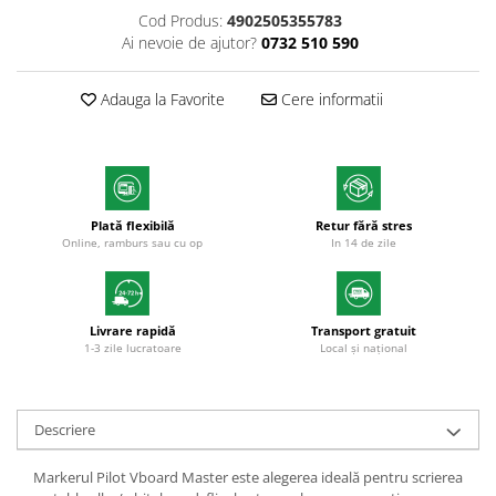
Markere cu vopsea
Cod Produs:
4902505355783
Ai nevoie de ajutor?
0732 510 590
Adauga la Favorite
Cere informatii
Plată flexibilă
Retur fără stres
Online, ramburs sau cu op
In 14 de zile
Livrare rapidă
Transport gratuit
1-3 zile lucratoare
Local și național
Descriere
Markerul Pilot Vboard Master este alegerea ideală pentru scrierea