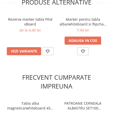
PRODUSE ALTERNATIVE
Rezerva marker tabla Pilot
Marker pentru tabla
vBoard
alba/whiteboard si flipchart
vBoard Pilot verde
de la 4,40 lei
7,90 lei
ADAUGA IN COS
VEZI VARIANTE
FRECVENT CUMPARATE
IMPREUNA
Tabla alba
PATROANE CERNEALA
magnetica/whiteboard 45 x
ALBASTRU SET100
60 cm
RECIPIENT STICLA