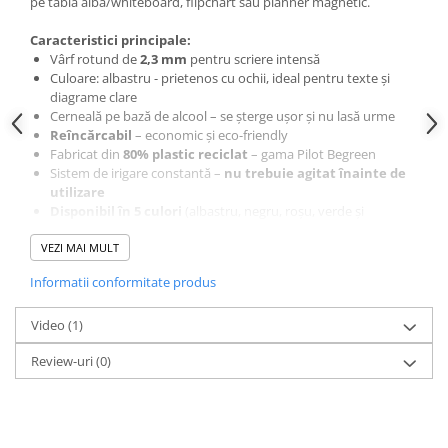
pe tabla alba/whiteboard, flipchart sau planner magnetic.
Caracteristici principale:
Vârf rotund de
2,3 mm
pentru scriere intensă
Culoare: albastru -
prietenos cu ochii, ideal pentru texte și
diagrame clare
Cerneală pe bază de alcool – se șterge ușor și nu lasă urme
Reîncărcabil
– economic și eco-friendly
Fabricat din
80% plastic reciclat
– gama Pilot Begreen
Sistem de irigare constantă –
nu trebuie agitat înainte de
utilizare
D
isponibil în 5 culori
(
albastru, negru, roșu, verde și
portocaliu) -
perfect pentru birou, școală sau prezentări
VEZI MAI MULT
Ambalare: 10 bucăți în cutie de carton
Informatii conformitate produs
Video
(1)
Review-uri
(0)