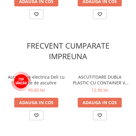
ADAUGA IN COS
ADAUGA IN COS
FRECVENT CUMPARATE
IMPREUNA
Ascutitoare electrica Deli cu
ASCUTITOARE DUBLA
3 trepte de ascutire
PLASTIC CU CONTAINER V-
BLADE DIVERSE CULORI
99,80 lei
12,90 lei
DISPLAY CUTIE
ADAUGA IN COS
ADAUGA IN COS