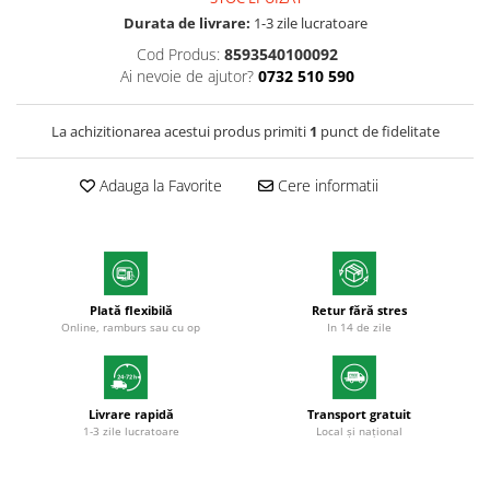
Markere cu vopsea
Durata de livrare:
1-3 zile lucratoare
Cod Produs:
8593540100092
Ai nevoie de ajutor?
0732 510 590
La achizitionarea acestui produs primiti
1
punct de fidelitate
Adauga la Favorite
Cere informatii
Plată flexibilă
Retur fără stres
Online, ramburs sau cu op
In 14 de zile
Livrare rapidă
Transport gratuit
1-3 zile lucratoare
Local și național