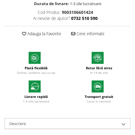
Markere cu vopsea
Durata de livrare:
1-3 zile lucratoare
Cod Produs:
9003106601424
Ai nevoie de ajutor?
0732 510 590
Adauga la Favorite
Cere informatii
Plată flexibilă
Retur fără stres
Online, ramburs sau cu op
In 14 de zile
Livrare rapidă
Transport gratuit
1-3 zile lucratoare
Local și național
Descriere