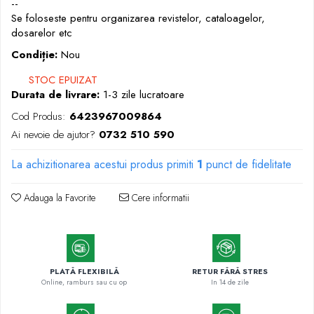
--
Markere permanente
Se foloseste pentru organizarea revistelor, cataloagelor,
Markere cu vopsea
dosarelor etc
Condiție:
Nou
STOC EPUIZAT
Durata de livrare:
1-3 zile lucratoare
Cod Produs:
6423967009864
Ai nevoie de ajutor?
0732 510 590
La achizitionarea acestui produs primiti
1
punct de fidelitate
Adauga la Favorite
Cere informatii
PLATĂ FLEXIBILĂ
RETUR FĂRĂ STRES
Online, ramburs sau cu op
In 14 de zile