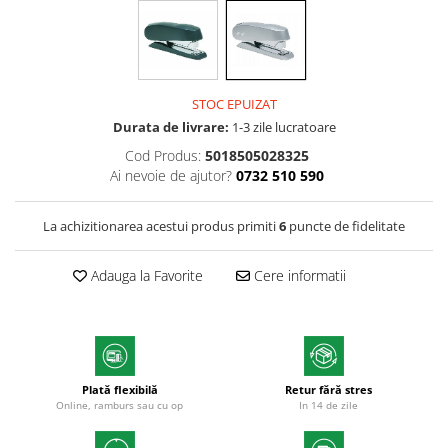
Markere permanente
Markere cu vopsea
STOC EPUIZAT
Durata de livrare:
1-3 zile lucratoare
Cod Produs:
5018505028325
Ai nevoie de ajutor?
0732 510 590
La achizitionarea acestui produs primiti
6
puncte de fidelitate
Adauga la Favorite
Cere informatii
Plată flexibilă
Retur fără stres
Online, ramburs sau cu op
In 14 de zile