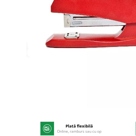
Pix corector
Banda corectoare
Pic-uri cu rescriere
Fluid corector
Creioane
Creioane mecanice
Mine pentru creioane mecanice
Ascutitori
Creioane grafit
Pixuri
Pixuri cu mecanism
Pixuri fara mecanism
Pixuri cu gel
Mine pentru pixuri
Distribuie
Markere & Textmarkere
pe
Facebook
Plată flexibilă
Markere acrilice
Online, ramburs sau cu op
Markere tabla alba/whiteboard