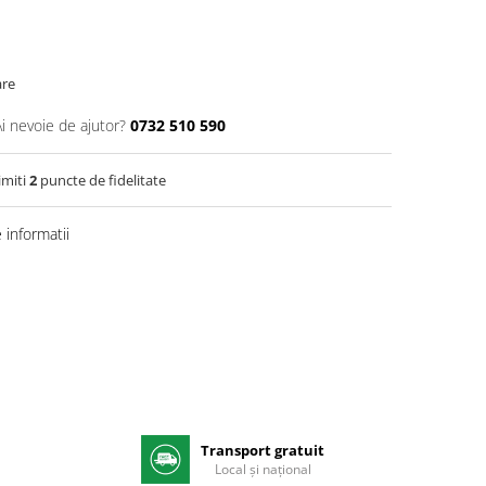
are
Ai nevoie de ajutor?
0732 510 590
imiti
2
puncte de fidelitate
informatii
Transport gratuit
e
Local și național