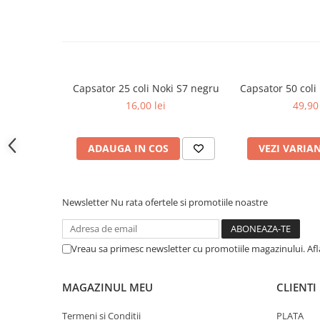
Cutii si containere pentru arhivare
Clipboard-uri
Accesorii pentru birou
Agrafe, clipsuri, ace si piuneze
Capsator 25 coli Noki S7 negru
Capsator 50 col
Adezivi
16,00 lei
49,90 
Capsatoare si decapsatoare
Capse
ADAUGA IN COS
VEZI VARIA
Perforatoare
Tavite pentru documente
Newsletter
Nu rata ofertele si promotiile noastre
Suporturi verticale pentru
documente
Tus , tusiere si indigo
Vreau sa primesc newsletter cu promotiile magazinului. Af
Foarfeci si cuttere
Calculatoare de birou
MAGAZINUL MEU
CLIENTI
Ambalare si marcare
Termeni si Conditii
PLATA