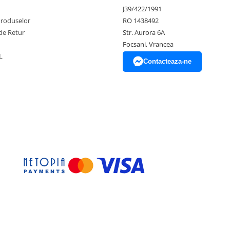
J39/422/1991
Produselor
RO 1438492
de Retur
Str. Aurora 6A
Focsani, Vrancea
L
Contacteaza-ne