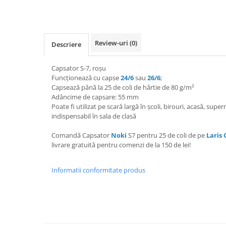
Textmarkere
Markere permanente
Markere cu vopsea
Review-uri
(0)
Descriere
Hartie si produse din hartie
Hartie
Capsator S-7, roșu
Funcționează cu capse
24/6
sau
26/6
;
Hartie si carton pentru copiator
Capsează până la 25 de coli de hârtie de 80 g/m²
Hartie si cartoane colorate
Adâncime de capsare: 55 mm
Hartie pentru print digital
Poate fi utilizat pe scară largă în școli, birouri, acasă, superm
indispensabil în sala de clasă
Hartie in formate mari
Hartie foto
Comandă Capsator
Noki
S7 pentru 25 de coli de pe
Laris
Hartie milimetrica
livrare gratuită pentru comenzi de la 150 de lei!
Hartie pentru ambalaj
Informatii conformitate produs
Produse din hartie
Cuburi din hartie
Caiete pentru birou
Registre si repertoare
Etichete adezive