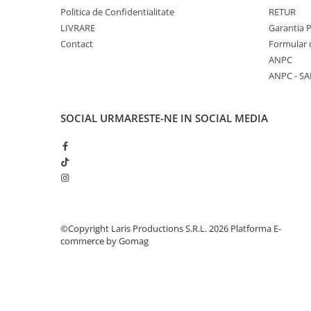
Aparate de aplicat preturi
Politica de Confidentialitate
RETUR
Etichete pret
LIVRARE
Garantia 
Contact
Formular 
Benzi adezive
ANPC
Benzi dublu adezive
ANPC - SA
Elastice si sfoara
Comunicare
SOCIAL
URMARESTE-NE IN SOCIAL MEDIA
Aparatura pentru birou
Laminatoare
Distrugatoare de documente
Aparate de indosariat
Trimmere & Ghilotine
Afisare
©Copyright Laris Productions S.R.L. 2026
Platforma E-
commerce by Gomag
Accesorii pentru whiteboard
Panouri de pluta
Flipchart-uri
Accesorii pentru panouri