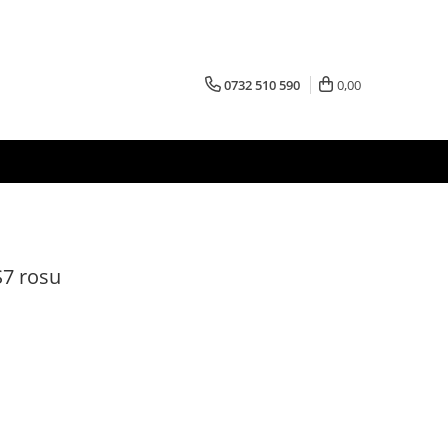
0732 510 590
0,00
S7 rosu