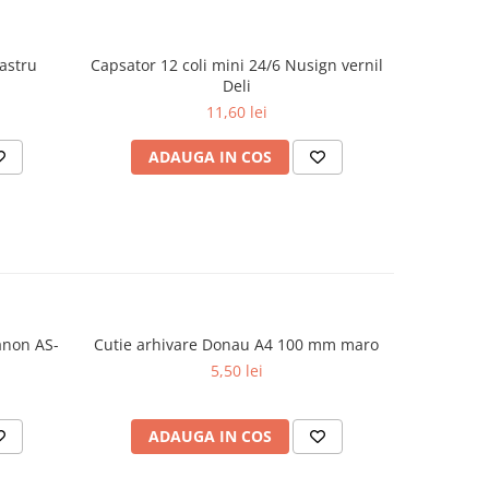
bastru
Capsator 12 coli mini 24/6 Nusign vernil
Capsator 
Deli
11,60 lei
ADAUGA IN COS
AD
Canon AS-
Cutie arhivare Donau A4 100 mm maro
Cutie 
5,50 lei
ADAUGA IN COS
AD