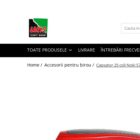
Toate Produsele
☀️ Ceai rece
Instrumente de scris
Rollere & Finelinere
TOATE PRODUSELE
LIVRARE
ÎNTREBĂRI FRECVE
Finelinere
Home /
Accesorii pentru birou /
Capsator 25 coli Noki S
Rollere
Frixion
Mine Frixion
Stilouri si cerneala
Stilouri
Cerneala
Cartuse cu cerneala
Corectoare
Radiere