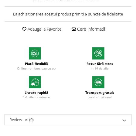
Markere cu vopsea
La achizitionarea acestui produs primiti
6
puncte de fidelitate
Adauga la Favorite
Cere informatii
Plată flexibilă
Retur fără stres
Online, ramburs sau cu op
In 14 de zile
Livrare rapidă
Transport gratuit
1-3 zile lucratoare
Local și național
Review-uri
(0)