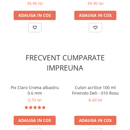
cerneala albastra
cerneala albastra, penita F
39,90 lei
39,90 lei
Cutii si containere pentru arhivare
Clipboard-uri
ADAUGA IN COS
ADAUGA IN COS
Accesorii pentru birou
Agrafe, clipsuri, ace si piuneze
Adezivi
Capsatoare si decapsatoare
FRECVENT CUMPARATE
Capse
Perforatoare
IMPREUNA
Tavite pentru documente
Suporturi verticale pentru
Pix Claro Croma albastru
Culori acrilice 100 ml
documente
0.6 mm
Finenolo Deli - 010 Rosu
Tus , tusiere si indigo
0,70 lei
8,40 lei
Foarfeci si cuttere
Calculatoare de birou
ADAUGA IN COS
ADAUGA IN COS
Ambalare si marcare