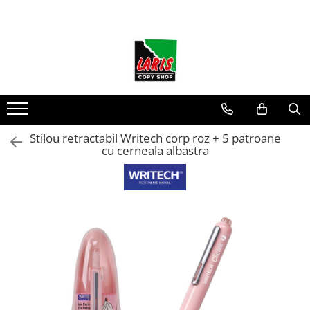
Toate Produsele
☀️ Ceai rece
Instrumente de scris
Rollere & Finelinere
Finelinere
Stilou retractabil Writech corp roz + 5 patroane
cu cerneala albastra
Rollere
Frixion
Mine Frixion
Stilouri si cerneala
Stilouri
Cerneala
Cartuse cu cerneala
Corectoare
Radiere