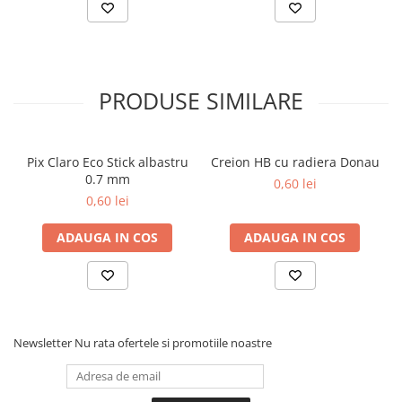
Aparate de aplicat preturi
Etichete pret
Benzi adezive
Benzi dublu adezive
PRODUSE SIMILARE
Elastice si sfoara
Comunicare
Pix Claro Eco Stick albastru
Creion HB cu radiera Donau
Aparatura pentru birou
0.7 mm
0,60 lei
Laminatoare
0,60 lei
Distrugatoare de documente
ADAUGA IN COS
ADAUGA IN COS
Aparate de indosariat
Trimmere & Ghilotine
Afisare
Accesorii pentru whiteboard
Panouri de pluta
Newsletter
Nu rata ofertele si promotiile noastre
Flipchart-uri
Accesorii pentru panouri