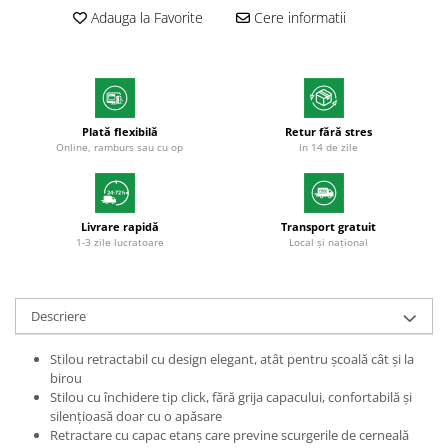
Adauga la Favorite
Cere informatii
Textmarkere
Markere permanente
Markere cu vopsea
Hartie si produse din hartie
Hartie
Plată flexibilă
Retur fără stres
Online, ramburs sau cu op
In 14 de zile
Hartie si carton pentru copiator
Hartie si cartoane colorate
Hartie pentru print digital
Livrare rapidă
Transport gratuit
Hartie in formate mari
1-3 zile lucratoare
Local și național
Hartie foto
Hartie milimetrica
Hartie pentru ambalaj
Descriere
Produse din hartie
Stilou retractabil cu design elegant, atât pentru școală cât și la
Cuburi din hartie
birou
Caiete pentru birou
Stilou cu închidere tip click, fără grija capacului, confortabilă și
silențioasă doar cu o apăsare
Registre si repertoare
Retractare cu capac etanș care previne scurgerile de cerneală
Etichete adezive