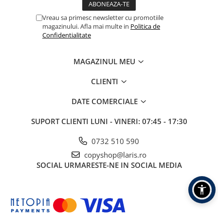
Table albe magnetice - whiteboard
Vreau sa primesc newsletter cu promotiile
Accesorii pentru flipchart
magazinului. Afla mai multe in
Politica de
Accesorii IT
Confidentialitate
Stocare
CD-uri
MAGAZINUL MEU
DVD-uri
CLIENTI
Memorii USB
Accesorii
DATE COMERCIALE
Baterii & Acumulatori
SUPORT CLIENTI
LUNI - VINERI: 07:45 - 17:30
Igiena si curatenie
Igiena
0732 510 590
Sapun lichid
copyshop@laris.ro
SOCIAL
URMARESTE-NE IN SOCIAL MEDIA
Prosoape din hartie
Detergenti
Pentru geamuri
Pentru bucatarie
Pentru baie & toaleta