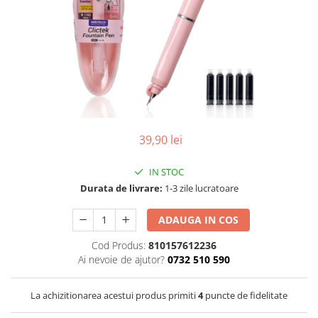
Pix corector
Banda corectoare
Pic-uri cu rescriere
Fluid corector
Creioane
Creioane mecanice
Mine pentru creioane mecanice
39,90 lei
Ascutitori
Creioane grafit
IN STOC
Pixuri
Durata de livrare:
1-3 zile lucratoare
Pixuri cu mecanism
Pixuri fara mecanism
ADAUGA IN COS
Pixuri cu gel
Cod Produs:
810157612236
Mine pentru pixuri
Ai nevoie de ajutor?
0732 510 590
Markere & Textmarkere
La achizitionarea acestui produs primiti
4
puncte de fidelitate
Markere acrilice
Markere tabla alba/whiteboard