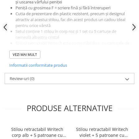
și uscarea vârfului peniței
Peniță cu grosimea F = scriere fină și fără întreruperi
Plicuri
Cutia de prezentare din plastic rezistent, precum și designul
Role pentru case de marcat
atractiv al acestui stilou, fac din acest produs un cadou ideal
Tipizate
pentru orice vârstă
Setul conține 1 stilou în corp roz și 1 set cu 5 cartușe de
Notesuri adezive
cerneală albastru cristal
Blocnotes-uri
Stiloul retractabil Writech este compatibil doar cu cartușele de
Organizare si arhivare
cerneală Writech
VEZI MAI MULT
Opțiuni diverse de culoare corp stilou, pentru toate gusturile:
Bibliorafturi
violet, portocaliu, roz, albastru, alb și negru
Informatii conformitate produs
Caiete mecanice
Alonje
Review-uri
(0)
Indecsi
Separatoare
Dosare din carton
PRODUSE ALTERNATIVE
Dosare din plastic
Folii si mape de protectie
Stilou retractabil Writech
Stilou retractabil Writech
Mape din carton si plastic
corp alb + 5 patroane cu
violet + 5 patroane cu