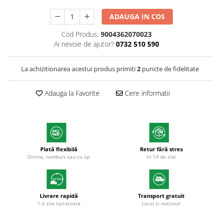
Markere cu vopsea
ADAUGA IN COS
Cod Produs:
9004362070023
Ai nevoie de ajutor?
0732 510 590
La achizitionarea acestui produs primiti
2
puncte de fidelitate
Adauga la Favorite
Cere informatii
Plată flexibilă
Retur fără stres
Online, ramburs sau cu op
In 14 de zile
Livrare rapidă
Transport gratuit
1-3 zile lucratoare
Local și național