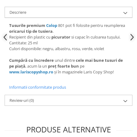
Descriere
Tusurile premium
Colop
801 pot fi folosite pentru reumplerea
oricarui tip de tusiera
.
Recipient din plastic cu
picurator
si capac în culoarea tușului.
Cantitate: 25 ml
Culori disponibile: negru, albastru, rosu, verde, violet
Cumpără cu încredere
unul dintre
cele mai bune tusuri de
pe piață
, acum la un
preț foarte bun
pe
www.lariscopyshop.ro
și în magazinele Laris Copy Shop!
Informatii conformitate produs
Review-uri
(0)
PRODUSE ALTERNATIVE