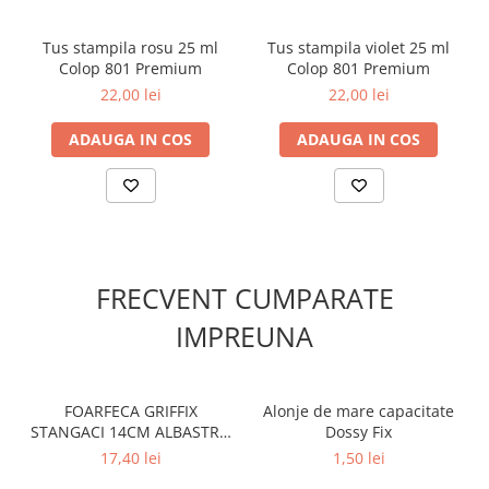
Tus stampila rosu 25 ml
Tus stampila violet 25 ml
Colop 801 Premium
Colop 801 Premium
22,00 lei
22,00 lei
ADAUGA IN COS
ADAUGA IN COS
FRECVENT CUMPARATE
IMPREUNA
FOARFECA GRIFFIX
Alonje de mare capacitate
STANGACI 14CM ALBASTRU
Dossy Fix
VRAC
17,40 lei
1,50 lei