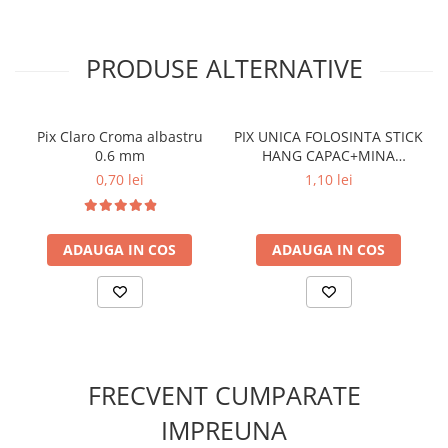
3. Design
Corp hexagonal, ergonomic, confortabil
4. Ambalare:
cutie cu 100 bucăți.
PRODUSE ALTERNATIVE
Ideal pentru:
Școli, universități și companiile care prioritizează
achizițiile
eco-friendly
fără a sacrifica performanța.
Pix Claro Croma albastru
PIX UNICA FOLOSINTA STICK
0.6 mm
HANG CAPAC+MINA
ALBASTRA
0,70 lei
1,10 lei
ADAUGA IN COS
ADAUGA IN COS
FRECVENT CUMPARATE
IMPREUNA