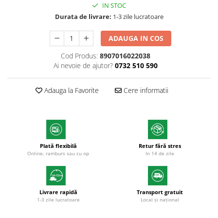
IN STOC
Markere cu vopsea
Durata de livrare:
1-3 zile lucratoare
ADAUGA IN COS
Cod Produs:
8907016022038
Ai nevoie de ajutor?
0732 510 590
Adauga la Favorite
Cere informatii
Plată flexibilă
Retur fără stres
Online, ramburs sau cu op
In 14 de zile
Livrare rapidă
Transport gratuit
1-3 zile lucratoare
Local și național