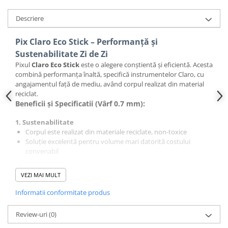
Descriere
Pix Claro Eco Stick – Performanță și
Sustenabilitate Zi de Zi
Pixul
Claro Eco Stick
este o alegere conștientă și eficientă. Acesta
combină performanța înaltă, specifică instrumentelor Claro, cu
angajamentul față de mediu, având corpul realizat din material
reciclat.
Beneficii și Specificatii (Vârf 0.7 mm):
1. Sustenabilitate
Corpul este realizat din materiale reciclate, non-toxice
Soluție excelentă pentru volume mari datorită costului
convenabil
2. Calitatea scrisului
VEZI MAI MULT
Vârful de 0.7 mm oferă o grosime optimă pentru scris zilnic și
asigură o linie vizibilă
Informatii conformitate produs
Cerneală Fluidă pentru flux
constant și alunecare ușoară
,
fără întreruperi
Review-uri
(0)