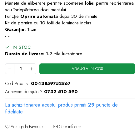
Maneta de eliberare permite scoaterea foliei pentru reorientarea
Markere cu vopsea
sau îndepărtarea documentului
Funcție
Oprire automată
după 30 de minute
Kit de pornire cu 10 folii de laminare inclus
Garanție: 1 an
- -
IN STOC
Durata de livrare:
1-3 zile lucratoare
ADAUGA IN COS
Cod Produs:
0043859752867
Ai nevoie de ajutor?
0732 510 590
La achizitionarea acestui produs primiti
29
puncte de
fidelitate
Adauga la Favorite
Cere informatii