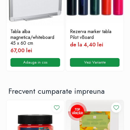
Utilizare recomandată:
Acasă / Proiecte școlare /
Office
Important!
Pentru cele mai bune rezultate și pentru a evita blocajele, introdu
Tabla alba
Rezerva marker tabla
întotdeauna folia de laminare cu marginea sigilată (închisă) înainte.
magnetica/whiteboard
Pilot vBoard
Cumpără
Laminator Fellowes Ion
din magazinul
Laris Copy
45 x 60 cm
de la 4,40 lei
Shop
și bucură-te de
livrare rapidă și complet gratuită
!
67,00 lei
Adauga in cos
Vezi Variante
Frecvent cumparate impreuna