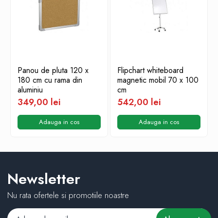
Panou de pluta 120 x
Flipchart whiteboard
180 cm cu rama din
magnetic mobil 70 x 100
aluminiu
cm
349,00 lei
542,00 lei
Adauga in cos
Adauga in cos
Newsletter
Nu rata ofertele si promotiile noastre