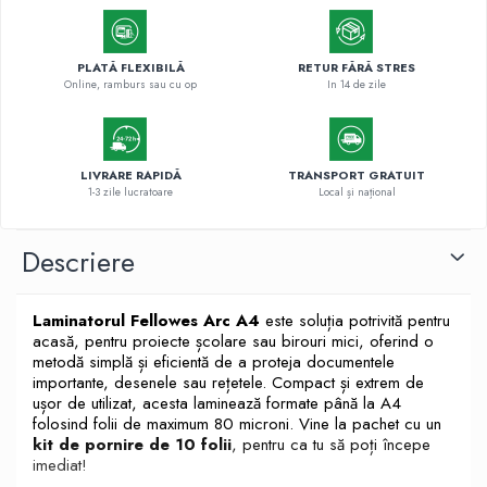
PLATĂ FLEXIBILĂ
RETUR FĂRĂ STRES
Online, ramburs sau cu op
In 14 de zile
LIVRARE RAPIDĂ
TRANSPORT GRATUIT
1-3 zile lucratoare
Local și național
Descriere
Laminatorul Fellowes Arc A4
este soluția potrivită pentru
acasă, pentru proiecte școlare sau birouri mici, oferind o
metodă simplă și eficientă de a proteja documentele
importante, desenele sau rețetele. Compact și extrem de
ușor de utilizat, acesta laminează formate până la A4
folosind folii de maximum 80 microni. Vine la pachet cu un
kit de pornire de 10 folii
, pentru ca tu să poți începe
imediat!