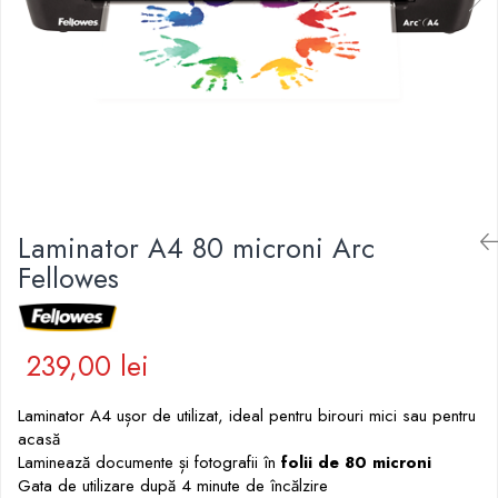
Pic-uri cu rescriere
Hartie sugativa
Role pentru case de marcat
Fluid corector
Tipizate
Rigle
Creioane
Notesuri adezive
Seturi si truse de geometrie
Creioane mecanice
Blocnotes-uri
Mine pentru creioane mecanice
Compasuri si mine
Ascutitori
Lipici
Creioane grafit
Plastilina
Pixuri
Rucsacuri
Laminator A4 80 microni Arc
Pixuri cu mecanism
Culori acrilice
Fellowes
Pixuri fara mecanism
Penare
Pixuri cu gel
Mine pentru pixuri
Foarfeci pentru copii
239,00 lei
Markere & Textmarkere
Caiete cu spira
Markere acrilice
Laminator A4 ușor de utilizat, ideal pentru birouri mici sau pentru
Markere tabla alba/whiteboard
acasă
Textmarkere
Laminează documente și fotografii în
folii de 80 microni
Markere permanente
Gata de utilizare după 4 minute de încălzire