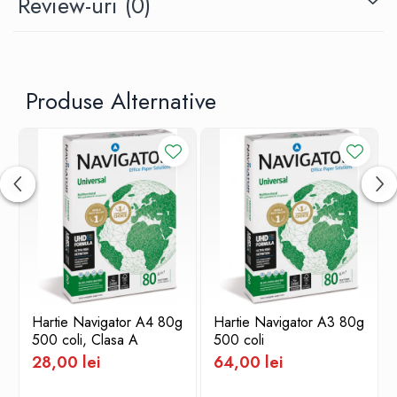
Review-uri
(0)
de la 150 de lei!
Produse Alternative
Hartie Navigator A4 80g
Hartie Navigator A3 80g
500 coli, Clasa A
500 coli
28,00 lei
64,00 lei