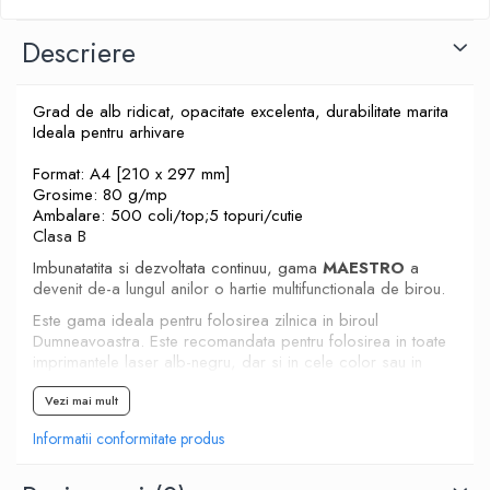
Descriere
Grad de alb ridicat, opacitate excelenta, durabilitate marita
Ideala pentru arhivare
Format: A4 [210 x 297 mm]
Grosime: 80 g/mp
Ambalare: 500 coli/top;5 topuri/cutie
Clasa B
Imbunatatita si dezvoltata continuu, gama
MAESTRO
a
devenit de-a lungul anilor o hartie multifunctionala de birou.
Este gama ideala pentru folosirea zilnica in biroul
Dumneavoastra. Este recomandata pentru folosirea in toate
imprimantele laser alb-negru, dar si in cele color sau in
copiatoare. Fabricata dupa standarde internationale, Gama
MAESTRO asigura excelente rezultate pe toate aparatele din
Vezi mai mult
birourile moderne.
Informatii conformitate produs
Comandă
Hârtie
Maestro Standard A4 80g
de
pe
Laris Copy Shop
si ai livrare gratuită pentru comenzi