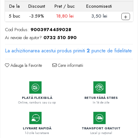
Markere cu vopsea
De la
Discount
Pret
/ buc
Economisesti
+
5
buc
-3.59%
18,80 lei
3,50 lei
Cod Produs:
9003974459028
Ai nevoie de ajutor?
0732 510 590
La achizitionarea acestui produs primiti
2
puncte de fidelitate
Adauga la Favorite
Cere informatii
PLATĂ FLEXIBILĂ
RETUR FĂRĂ STRES
Online, ramburs sau cu op
In 14 de zile
LIVRARE RAPIDĂ
TRANSPORT GRATUIT
1-3 zile lucratoare
Local și național