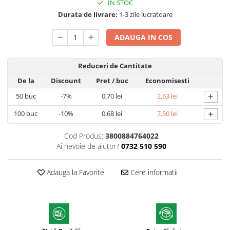
IN STOC
Textmarkere
Durata de livrare:
1-3 zile lucratoare
Markere permanente
ADAUGA IN COS
Markere cu vopsea
Hartie si produse din hartie
Hartie
Reduceri de Cantitate
Hartie si carton pentru copiator
De la
Discount
Pret
/ buc
Economisesti
Hartie si cartoane colorate
+
50
buc
-7%
0,70 lei
2,63 lei
Hartie pentru print digital
+
100
buc
-10%
0,68 lei
7,50 lei
Hartie in formate mari
Hartie foto
Cod Produs:
3800884764022
Ai nevoie de ajutor?
0732 510 590
Hartie milimetrica
Hartie pentru ambalaj
Adauga la Favorite
Cere informatii
Produse din hartie
Cuburi din hartie
Caiete pentru birou
Registre si repertoare
Etichete adezive