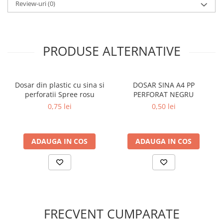
Review-uri
(0)
Cutii si containere pentru arhivare
Clipboard-uri
Accesorii pentru birou
PRODUSE ALTERNATIVE
Agrafe, clipsuri, ace si piuneze
Adezivi
Capsatoare si decapsatoare
Dosar din plastic cu sina si
DOSAR SINA A4 PP
perforatii Spree rosu
PERFORAT NEGRU
Capse
0,75 lei
0,50 lei
Perforatoare
Tavite pentru documente
ADAUGA IN COS
ADAUGA IN COS
Suporturi verticale pentru
documente
Tus , tusiere si indigo
Foarfeci si cuttere
Calculatoare de birou
FRECVENT CUMPARATE
Ambalare si marcare