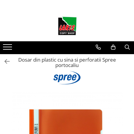
Toate Produsele
☀️ Ceai rece
Instrumente de scris
Rollere & Finelinere
Finelinere
Dosar din plastic cu sina si perforatii Spree
portocaliu
Rollere
Frixion
Mine Frixion
Stilouri si cerneala
Stilouri
Cerneala
Cartuse cu cerneala
Corectoare
Radiere