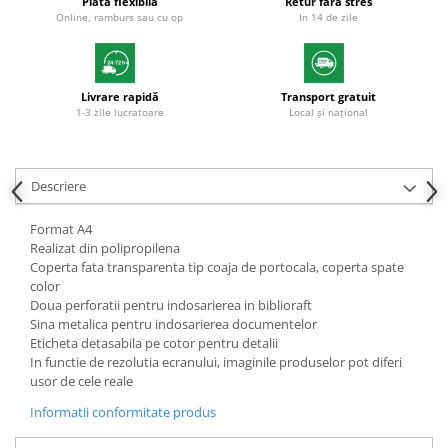
Plată flexibilă
Retur fără stres
Online, ramburs sau cu op
In 14 de zile
Plicuri
Role pentru case de marcat
Tipizate
Livrare rapidă
Transport gratuit
Notesuri adezive
1-3 zile lucratoare
Local și național
Blocnotes-uri
Organizare si arhivare
Bibliorafturi
Descriere
Caiete mecanice
Format A4
Alonje
Realizat din polipropilena
Coperta fata transparenta tip coaja de portocala, coperta spate
Indecsi
color
Doua perforatii pentru indosarierea in biblioraft
Separatoare
Sina metalica pentru indosarierea documentelor
Dosare din carton
Eticheta detasabila pe cotor pentru detalii
In functie de rezolutia ecranului, imaginile produselor pot diferi
Dosare din plastic
usor de cele reale
Folii si mape de protectie
Informatii conformitate produs
Mape din carton si plastic