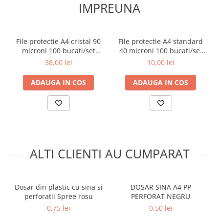
IMPREUNA
Aparate de aplicat preturi
Etichete pret
Benzi adezive
File protectie A4 cristal 90
File protectie A4 standard
Benzi dublu adezive
microni 100 bucati/set
40 microni 100 bucati/set
Koobic
Koobic
38,00 lei
10,00 lei
Elastice si sfoara
Comunicare
ADAUGA IN COS
ADAUGA IN COS
Aparatura pentru birou
Laminatoare
Distrugatoare de documente
Aparate de indosariat
Trimmere & Ghilotine
ALTI CLIENTI AU CUMPARAT
Afisare
Accesorii pentru whiteboard
Panouri de pluta
Dosar din plastic cu sina si
DOSAR SINA A4 PP
perforatii Spree rosu
PERFORAT NEGRU
Flipchart-uri
0,75 lei
0,50 lei
Accesorii pentru panouri