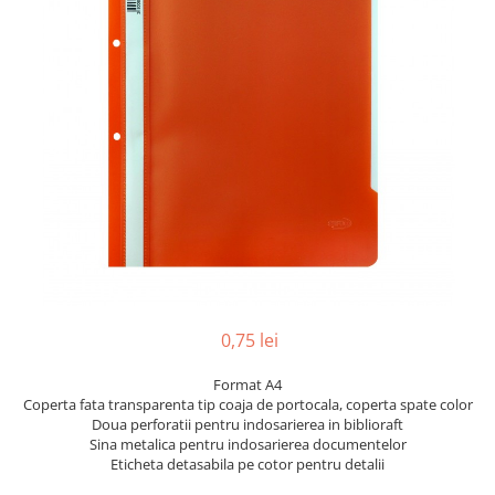
Pix corector
Banda corectoare
Pic-uri cu rescriere
Fluid corector
Creioane
Creioane mecanice
Mine pentru creioane mecanice
Ascutitori
Creioane grafit
Pixuri
Pixuri cu mecanism
0,75 lei
Pixuri fara mecanism
Pixuri cu gel
Format A4
Mine pentru pixuri
Coperta fata transparenta tip coaja de portocala, coperta spate color
Doua perforatii pentru indosarierea in biblioraft
Markere & Textmarkere
Sina metalica pentru indosarierea documentelor
Markere acrilice
Eticheta detasabila pe cotor pentru detalii
Markere tabla alba/whiteboard