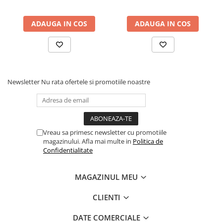
Table albe magnetice - whiteboard
Accesorii pentru flipchart
ADAUGA IN COS
ADAUGA IN COS
Accesorii IT
Stocare
CD-uri
DVD-uri
Newsletter
Nu rata ofertele si promotiile noastre
Memorii USB
Accesorii
Baterii & Acumulatori
Igiena si curatenie
Vreau sa primesc newsletter cu promotiile
Igiena
magazinului. Afla mai multe in
Politica de
Confidentialitate
Sapun lichid
Prosoape din hartie
MAGAZINUL MEU
Detergenti
Pentru geamuri
CLIENTI
Pentru bucatarie
DATE COMERCIALE
Pentru baie & toaleta