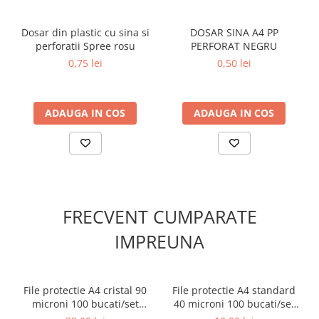
Dosar din plastic cu sina si
DOSAR SINA A4 PP
perforatii Spree rosu
PERFORAT NEGRU
0,75 lei
0,50 lei
ADAUGA IN COS
ADAUGA IN COS
FRECVENT CUMPARATE
IMPREUNA
File protectie A4 cristal 90
File protectie A4 standard
microni 100 bucati/set
40 microni 100 bucati/set
Koobic
Koobic