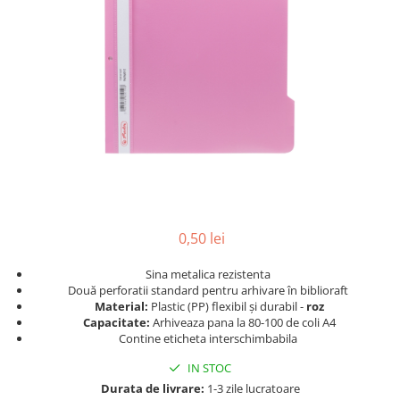
Pic-uri cu rescriere
Hartie sugativa
Role pentru case de marcat
Fluid corector
Tipizate
Rigle
Creioane
Notesuri adezive
Seturi si truse de geometrie
Creioane mecanice
Blocnotes-uri
Mine pentru creioane mecanice
Compasuri si mine
Ascutitori
Lipici
Creioane grafit
Plastilina
Pixuri
Rucsacuri
Pixuri cu mecanism
Culori acrilice
Pixuri fara mecanism
0,50 lei
Penare
Pixuri cu gel
Mine pentru pixuri
Foarfeci pentru copii
Sina metalica rezistenta
Markere & Textmarkere
Două perforatii standard
pentru arhivare în biblioraft
Caiete cu spira
Material:
Plastic (PP) flexibil și durabil -
roz
Markere acrilice
Capacitate:
Arhiveaza pana la 80-100 de coli A4
Contine eticheta interschimbabila
Markere tabla alba/whiteboard
Textmarkere
IN STOC
Markere permanente
Durata de livrare:
1-3 zile lucratoare