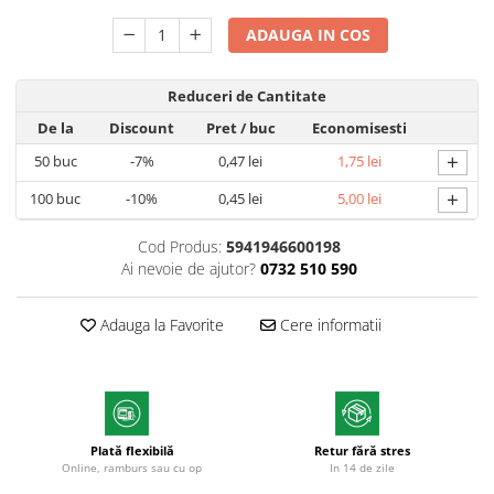
Markere cu vopsea
ADAUGA IN COS
Reduceri de Cantitate
De la
Discount
Pret
/ buc
Economisesti
+
50
buc
-7%
0,47 lei
1,75 lei
+
100
buc
-10%
0,45 lei
5,00 lei
Cod Produs:
5941946600198
Ai nevoie de ajutor?
0732 510 590
Adauga la Favorite
Cere informatii
Plată flexibilă
Retur fără stres
Online, ramburs sau cu op
In 14 de zile