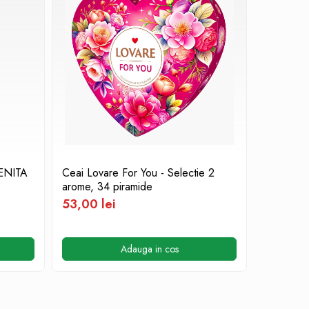
ENITA
Ceai Lovare For You - Selectie 2
Culori acr
arome, 34 piramide
010 Ros
53,00 lei
8,40 le
Adauga in cos