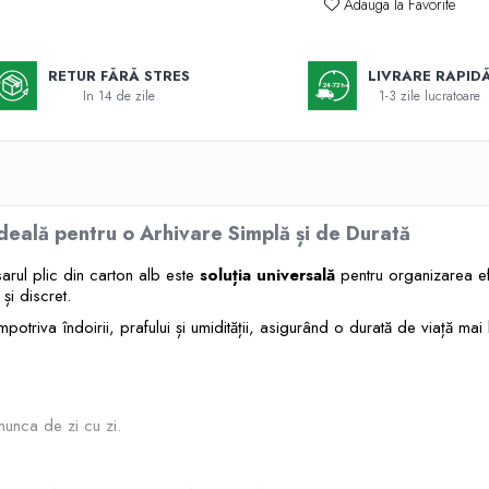
Adauga la Favorite
RETUR FĂRĂ STRES
LIVRARE RAPID
In 14 de zile
1-3 zile lucratoare
Ideală pentru o Arhivare Simplă și de Durată
arul plic din carton alb este
soluția universală
pentru organizarea ef
și discret.
mpotriva îndoirii, prafului și umidității, asigurând o durată de viață mai 
munca de zi cu zi.