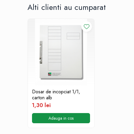
Table albe magnetice - whiteboard
Alti clienti au cumparat
Accesorii pentru flipchart
Accesorii IT
Stocare
CD-uri
DVD-uri
Memorii USB
Accesorii
Baterii & Acumulatori
Igiena si curatenie
Igiena
Dosar de incopciat 1/1,
Sapun lichid
carton alb
Prosoape din hartie
1,30 lei
Detergenti
Adauga in cos
Pentru geamuri
Pentru bucatarie