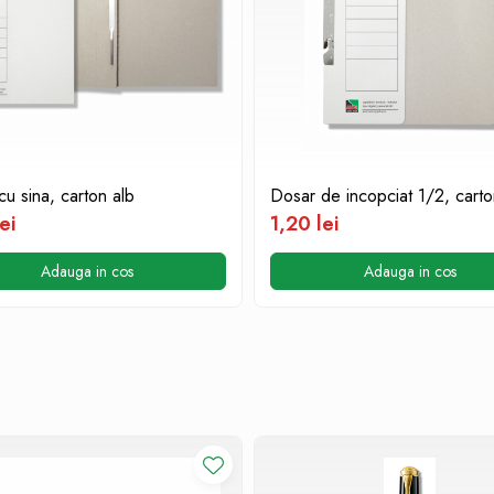
u sina, carton alb
Dosar de incopciat 1/2, carto
ei
1,20 lei
Adauga in cos
Adauga in cos