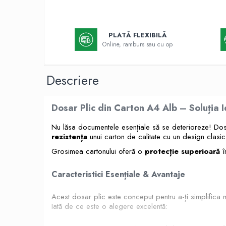
Textmarkere
Markere permanente
PLATĂ FLEXIBILĂ
Markere cu vopsea
Online, ramburs sau cu op
Hartie si produse din hartie
Hartie
Descriere
Hartie si carton pentru copiator
Hartie si cartoane colorate
Hartie pentru print digital
Dosar Plic din Carton A4 Alb – Soluția 
Hartie in formate mari
Nu lăsa documentele esențiale să se deterioreze! Dos
Hartie foto
rezistența
unui carton de calitate cu un design clasic 
Hartie milimetrica
Grosimea cartonului oferă o
protecție superioară
î
Hartie pentru ambalaj
Produse din hartie
Caracteristici Esențiale & Avantaje
Cuburi din hartie
Acest dosar plic este conceput pentru a-ți simplifica 
Caiete pentru birou
Iată de ce este o alegere excelentă:
Registre si repertoare