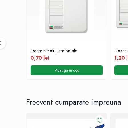
Cutii si containere pentru arhivare
Clipboard-uri
Accesorii pentru birou
Agrafe, clipsuri, ace si piuneze
Adezivi
Capsatoare si decapsatoare
Dosar simplu, carton alb
Dosar c
Capse
0,70 lei
1,20 l
Perforatoare
Adauga in cos
Tavite pentru documente
Suporturi verticale pentru
documente
Tus , tusiere si indigo
Frecvent cumparate impreuna
Foarfeci si cuttere
Calculatoare de birou
Ambalare si marcare