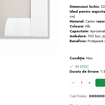
Dimensiuni închis:
22
Ideal
pentru majori
cm)
Material:
Carton
rezis
Culoare:
Alb
Capacitate:
Aproxima
Ambalare:
100 buc./p
Beneficiu:
Protejează d
Condiție:
Nou
e
IN STOC
k
Durata de livrare:
1-3
Cod Produs:
000000