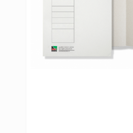
Pix corector
Banda corectoare
Pic-uri cu rescriere
Fluid corector
Creioane
Creioane mecanice
Mine pentru creioane mecanice
Ascutitori
Creioane grafit
Distribui
Pixuri
pe
Pixuri cu mecanism
Faceboo
Pixuri fara mecanism
Pixuri cu gel
Mine pentru pixuri
Markere & Textmarkere
Markere acrilice
Markere tabla alba/whiteboard