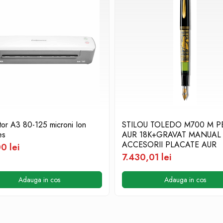
tor A3 80-125 microni Ion
STILOU TOLEDO M700 M P
es
AUR 18K+GRAVAT MANUAL
ACCESORII PLACATE AUR
0 lei
7.430,01 lei
Adauga in cos
Adauga in cos