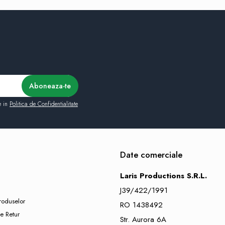
e in
Politica de Confidentialitate
Date comerciale
Laris Productions S.R.L.
J39/422/1991
roduselor
RO 1438492
e Retur
Str. Aurora 6A