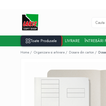
Toate Produsele
☀️ Ceai rece
Instrumente de scris
Rollere & Finelinere
Toate Produsele
LIVRARE
ÎNTREBĂRI 
Finelinere
Rollere
Home /
Organizare si arhivare /
Dosare din carton /
Dosar
Frixion
Mine Frixion
Stilouri si cerneala
Stilouri
Cerneala
Cartuse cu cerneala
Corectoare
Radiere