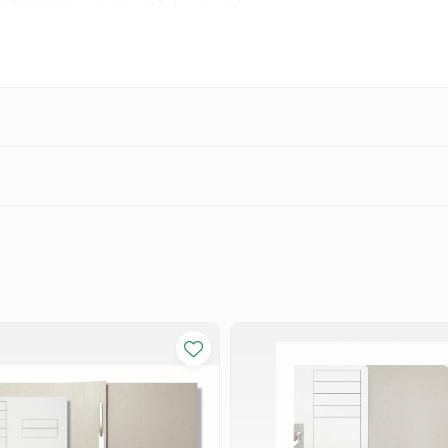
 rigiditate și protejează documentele.
te în format
A4
(21x29,7 cm) sau mai mici - (ideal pentru acte, facturi
coli
de hârtie, asigurând spațiu suficient pentru proiectele tale.
și extragerea rapidă a documentelor
sau ai nevoie de o
copertă rezistentă pentru documente
, acest
aris Copy Shop
și asigură-ți o arhivare profesională și de lungă dura