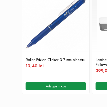
Aparate de aplicat preturi
Etichete pret
Benzi adezive
Benzi dublu adezive
Elastice si sfoara
Comunicare
Aparatura pentru birou
Laminatoare
Distrugatoare de documente
Roller Frixion Clicker 0.7 mm albastru
Lamina
Fellow
Aparate de indosariat
10,40 lei
399,0
Trimmere & Ghilotine
Afisare
Accesorii pentru whiteboard
Adauga in cos
Panouri de pluta
Flipchart-uri
Accesorii pentru panouri