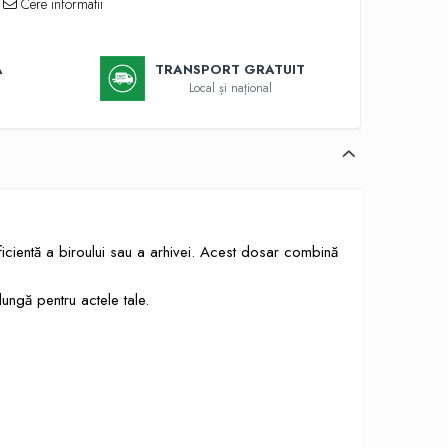
Cere informatii
Ă
TRANSPORT GRATUIT
Local și național
icientă a biroului sau a arhivei. Acest dosar combină
lungă pentru actele tale.