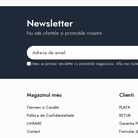
Pentru baie & toaleta
Pentru suprafete diverse
Pentru rufe
Newsletter
Rechizite
Radiere scolare
Nu rata ofertele si promotiile noastre
Ascutitori scolare
Acuarele
Pensule
Vreau sa primesc newsletter cu promotiile magazinului. Afla mai mult
Tempera
Carioci
Creioane colorate
Magazinul meu
Clienti
Blocuri de desen
Termeni si Conditii
PLATA
Hartie creponata
Politica de Confidentialitate
RETUR
Caiete capsate
LIVRARE
Garantia P
Caiete speciale
Contact
Formular d
Caiete My.Book Flex