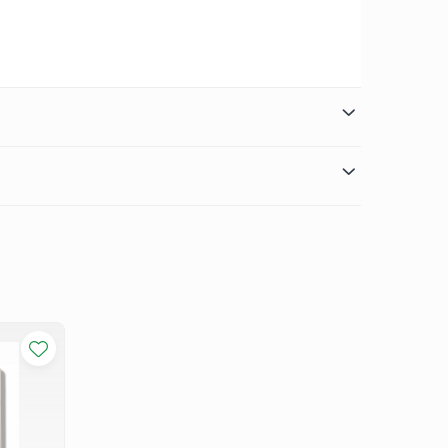
, rapoarte)
 model alb oferă versatilitate. Poate fi folosit ca atare
tă!