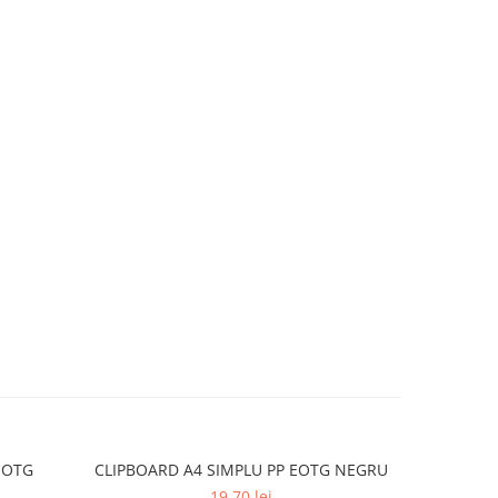
EOTG
CLIPBOARD A4 SIMPLU PP EOTG NEGRU
CLIPB
AL
19,70 lei