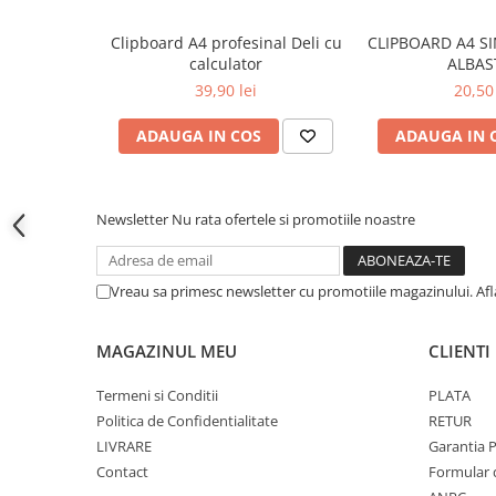
Cutii si containere pentru arhivare
Clipboard A4 profesinal Deli cu
CLIPBOARD A4 S
Clipboard-uri
calculator
ALBAS
Accesorii pentru birou
39,90 lei
20,50 
Agrafe, clipsuri, ace si piuneze
ADAUGA IN COS
ADAUGA IN 
Adezivi
Capsatoare si decapsatoare
Capse
Newsletter
Nu rata ofertele si promotiile noastre
Perforatoare
Tavite pentru documente
Vreau sa primesc newsletter cu promotiile magazinului. Af
Suporturi verticale pentru
documente
MAGAZINUL MEU
CLIENTI
Tus , tusiere si indigo
Termeni si Conditii
PLATA
Foarfeci si cuttere
Politica de Confidentialitate
RETUR
Calculatoare de birou
LIVRARE
Garantia 
Contact
Formular 
Ambalare si marcare