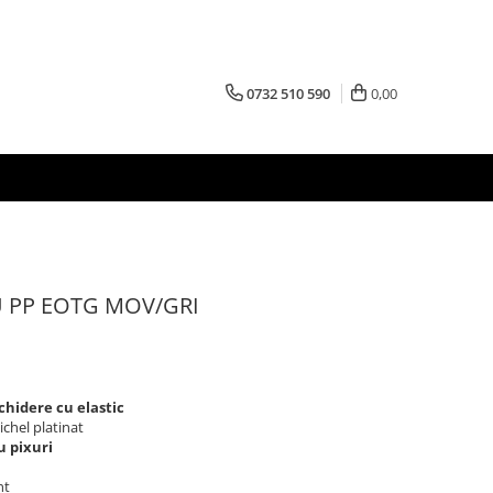
0732 510 590
0,00
 PP EOTG MOV/GRI
chidere cu elastic
chel platinat
u pixuri
nt