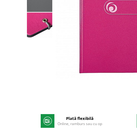
Pix corector
Banda corectoare
Pic-uri cu rescriere
Fluid corector
Creioane
Creioane mecanice
Mine pentru creioane mecanice
Ascutitori
Creioane grafit
Pixuri
Distribuie
Pixuri cu mecanism
pe
Pixuri fara mecanism
Facebook
Pixuri cu gel
Mine pentru pixuri
Markere & Textmarkere
Plată flexibilă
Online, ramburs sau cu op
Markere acrilice
Markere tabla alba/whiteboard