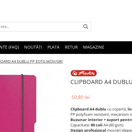
NTE (FAQ)
NOUTĂȚI
PLATA
RETUR
MAGAZINE
BOARD A4 DUBLU PP EOTG MOV/GRI
CLIPBOARD A4 DUBLU
50,80 lei
Clipboard A4 dublu
cu copertă,
în
PP polyfoam rezistent, mecanism ni
Buzunar interior + suport pentr
Capacitate:
80 coli
A4 (80 gsm)
Design profesional
mov/gri elega