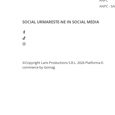
ANPC
Aparate de aplicat preturi
ANPC - SA
Etichete pret
Benzi adezive
SOCIAL
URMARESTE-NE IN SOCIAL MEDIA
Benzi dublu adezive
Elastice si sfoara
Comunicare
Aparatura pentru birou
Laminatoare
©Copyright Laris Productions S.R.L. 2026
Platforma E-
Distrugatoare de documente
commerce by Gomag
Aparate de indosariat
Trimmere & Ghilotine
Afisare
Accesorii pentru whiteboard
Panouri de pluta
Flipchart-uri
Accesorii pentru panouri