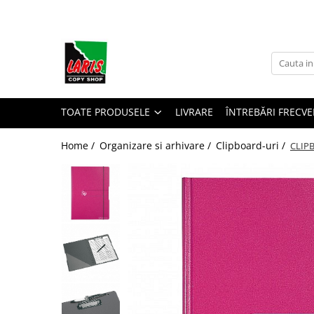
Toate Produsele
☀️ Ceai rece
Instrumente de scris
Rollere & Finelinere
TOATE PRODUSELE
LIVRARE
ÎNTREBĂRI FRECVE
Finelinere
Home /
Organizare si arhivare /
Clipboard-uri /
CLIP
Rollere
Frixion
Mine Frixion
Stilouri si cerneala
Stilouri
Cerneala
Cartuse cu cerneala
Corectoare
Radiere