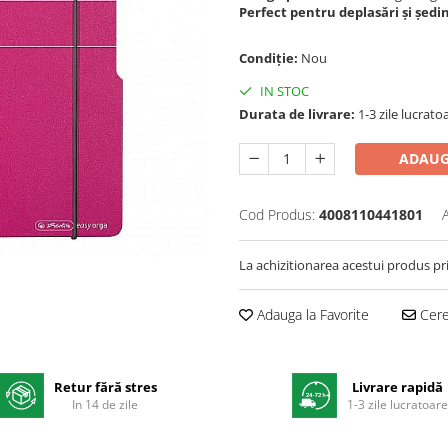
Perfect pentru deplasări și ședi
Condiție:
Nou
IN STOC
Durata de livrare:
1-3 zile lucrato
ADAUG
Cod Produs:
4008110441801
La achizitionarea acestui produs pr
Adauga la Favorite
Cere 
Retur fără stres
Livrare rapidă
In 14 de zile
1-3 zile lucratoar