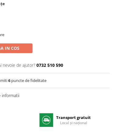
nțe
are
A IN COS
Ai nevoie de ajutor?
0732 510 590
imiti
6
puncte de fidelitate
informatii
Transport gratuit
e
Local și național