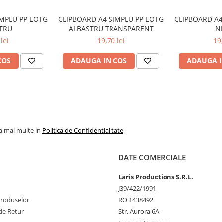
IMPLU PP EOTG
CLIPBOARD A4 SIMPLU PP EOTG
CLIPBOARD A4
TRU
ALBASTRU TRANSPARENT
N
lei
19,70 lei
19
COS
ADAUGA IN COS
ADAUGA I
la mai multe in
Politica de Confidentialitate
DATE COMERCIALE
Laris Productions S.R.L.
J39/422/1991
Produselor
RO 1438492
de Retur
Str. Aurora 6A