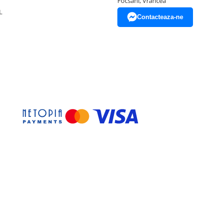
Focsani, Vrancea
L
Contacteaza-ne