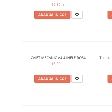
50,80 lei
Plicuri
Role pentru case de marcat
ADAUGA IN COS
Tipizate
Notesuri adezive
Blocnotes-uri
Organizare si arhivare
Bibliorafturi
Caiete mecanice
CAIET MECANIC A4 4 INELE ROSU
Tus sta
Alonje
18,90 lei
Indecsi
Separatoare
ADAUGA IN COS
Dosare din carton
Dosare din plastic
Folii si mape de protectie
Mape din carton si plastic