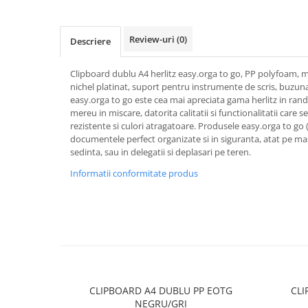
Textmarkere
Markere permanente
Review-uri
(0)
Descriere
Markere cu vopsea
Hartie si produse din hartie
Clipboard dublu A4 herlitz easy.orga to go, PP polyfoam,
Hartie
nichel platinat, suport pentru instrumente de scris, buzuna
easy.orga to go este cea mai apreciata gama herlitz in rand
Hartie si carton pentru copiator
mereu in miscare, datorita calitatii si functionalitatii care 
Hartie si cartoane colorate
rezistente si culori atragatoare. Produsele easy.orga to go (
documentele perfect organizate si in siguranta, atat pe ma
Hartie pentru print digital
sedinta, sau in delegatii si deplasari pe teren.
Hartie in formate mari
Informatii conformitate produs
Hartie foto
Hartie milimetrica
Hartie pentru ambalaj
Produse din hartie
Cuburi din hartie
Caiete pentru birou
Registre si repertoare
CLIPBOARD A4 DUBLU PP EOTG
CLI
NEGRU/GRI
Etichete adezive