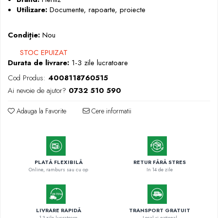
Markere cu vopsea
Utilizare:
Documente, rapoarte, proiecte
Condiție:
Nou
STOC EPUIZAT
Durata de livrare:
1-3 zile lucratoare
Cod Produs:
4008118760515
Ai nevoie de ajutor?
0732 510 590
Adauga la Favorite
Cere informatii
PLATĂ FLEXIBILĂ
RETUR FĂRĂ STRES
Online, ramburs sau cu op
In 14 de zile
LIVRARE RAPIDĂ
TRANSPORT GRATUIT
1-3 zile lucratoare
Local și național